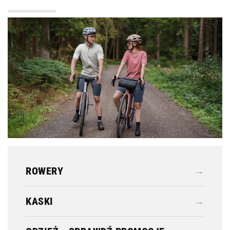
KASKI
ODZIEŻ
ROWERY
→
KASKI
→