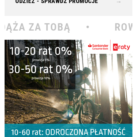
ODZIEŻ - SPRAWDŹ PROMOCJE
→
Ą •
ROWEROWY KOŁODZ