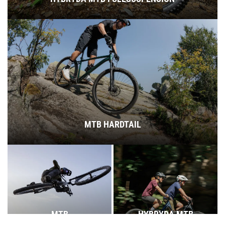
MTB HARDTAIL
MTB
HYBRYDA MTB
FULLSUSPENSION
HARDTAIL