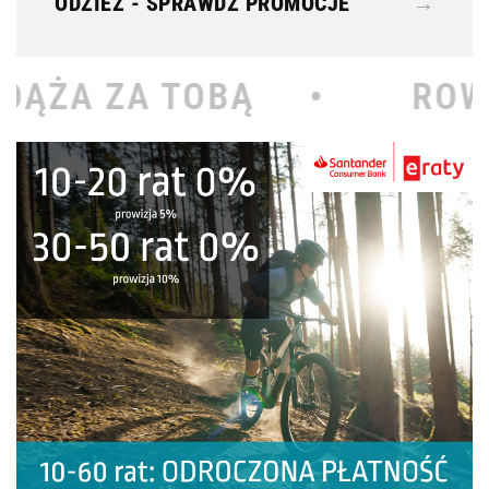
ODZIEŻ - SPRAWDŹ PROMOCJE
→
OBĄ •
ROWEROWY KOŁO