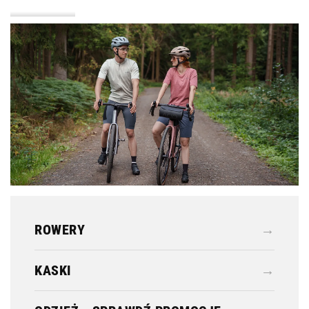
KASKI
ODZIEŻ
ROWERY
→
KASKI
→