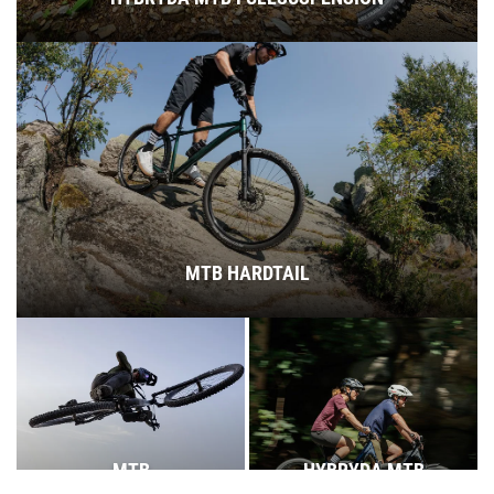
MTB HARDTAIL
MTB
HYBRYDA MTB
FULLSUSPENSION
HARDTAIL