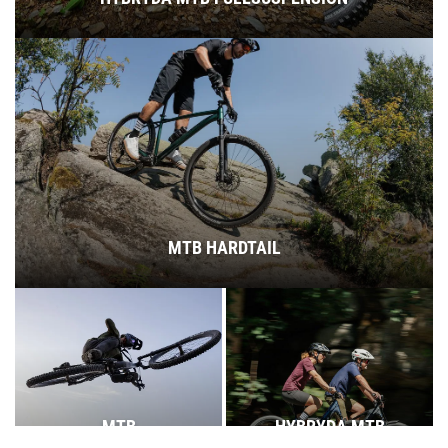
MTB HARDTAIL
MTB
HYBRYDA MTB
FULLSUSPENSION
HARDTAIL