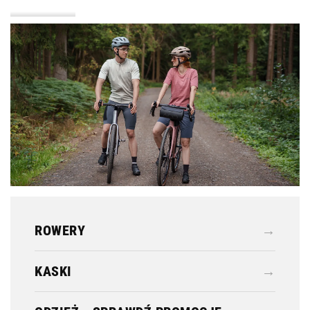
KASKI
ODZIEŻ
ROWERY
→
KASKI
→