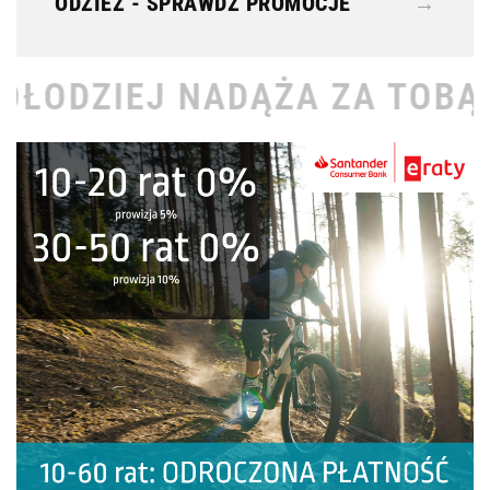
ODZIEŻ - SPRAWDŹ PROMOCJE
→
DĄŻA ZA TOBĄ •
ROWE