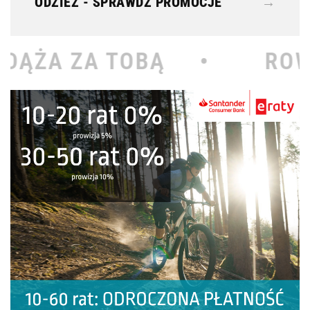
ODZIEŻ - SPRAWDŹ PROMOCJE
→
BĄ •
ROWEROWY KOŁOD