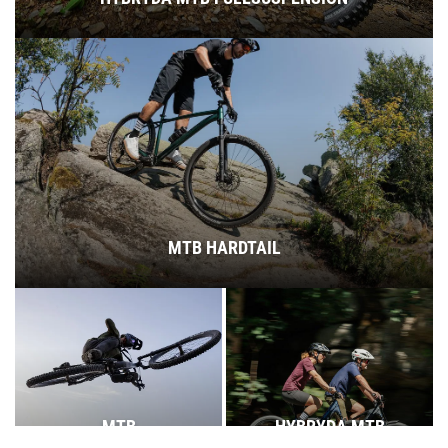
MTB HARDTAIL
MTB
HYBRYDA MTB
FULLSUSPENSION
HARDTAIL