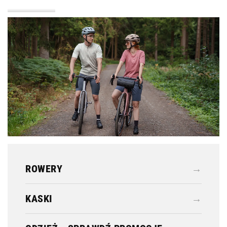
KASKI
ODZIEŻ
ROWERY
→
KASKI
→