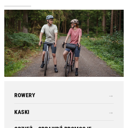
KASKI
ODZIEŻ
ROWERY
→
KASKI
→