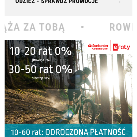
ODZIEŻ - SPRAWDŹ PROMOCJE
→
Ą •
ROWEROWY KOŁODZ