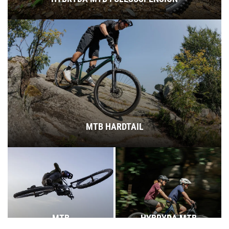
MTB HARDTAIL
MTB
HYBRYDA MTB
FULLSUSPENSION
HARDTAIL