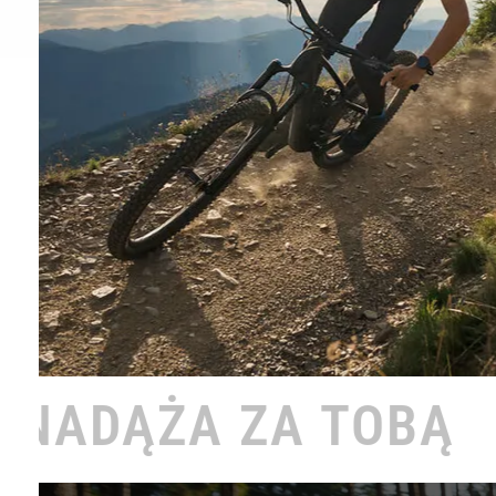
TOBĄ •
ROWERO