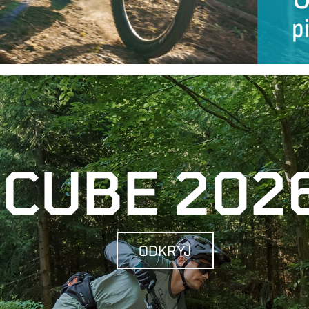
CUBE 202
ODKRYJ