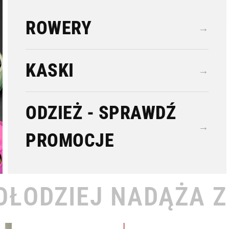
ROWERY
→
KASKI
→
ODZIEŻ - SPRAWDŹ
→
PROMOCJE
ĄŻA ZA TOBĄ •