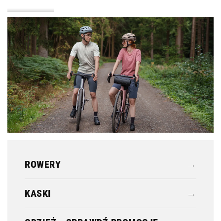
KASKI
ODZIEŻ
ROWERY
→
KASKI
→