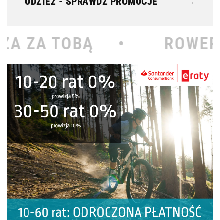
ODZIEŻ - SPRAWDŹ PROMOCJE
→
 •
ROWEROWY KOŁODZI