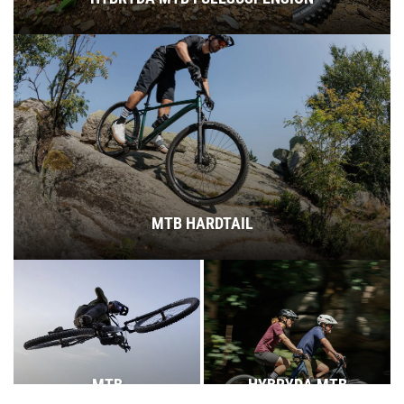
MTB HARDTAIL
MTB
HYBRYDA MTB
FULLSUSPENSION
HARDTAIL