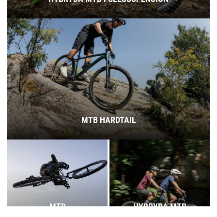
MTB HARDTAIL
MTB
HYBRYDA MTB
FULLSUSPENSION
HARDTAIL