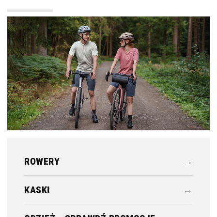
KASKI
ODZIEŻ
ROWERY
→
KASKI
→