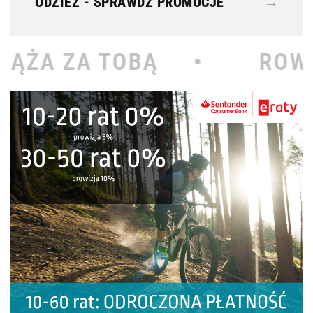
ODZIEŻ - SPRAWDŹ PROMOCJE
→
Ą •
ROWEROWY KOŁODZ