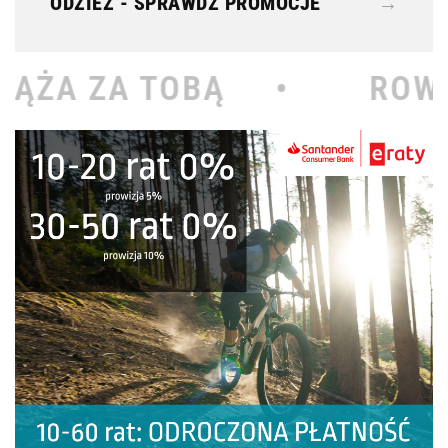
ODZIEŻ - SPRAWDŹ PROMOCJE
→
Ą •
ROWEROWY KOŁODZ