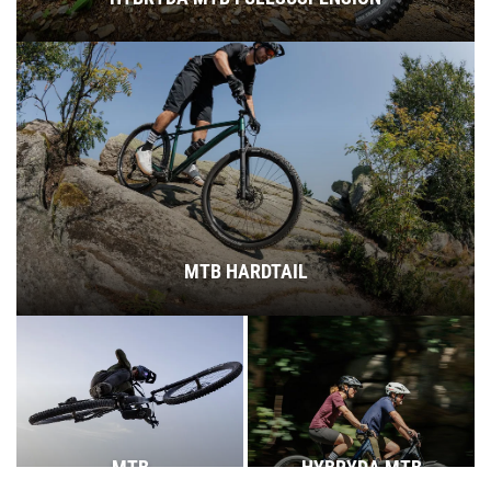
MTB HARDTAIL
MTB
HYBRYDA MTB
FULLSUSPENSION
HARDTAIL