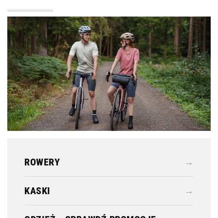
KASKI
ODZIEŻ
ROWERY
→
KASKI
→