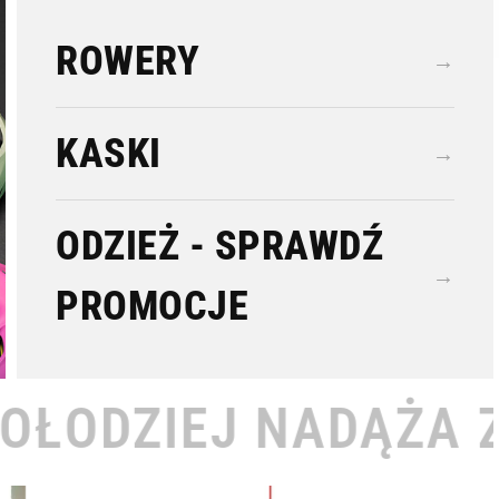
ROWERY
→
KASKI
→
ODZIEŻ - SPRAWDŹ
→
PROMOCJE
ADĄŻA ZA TOBĄ •