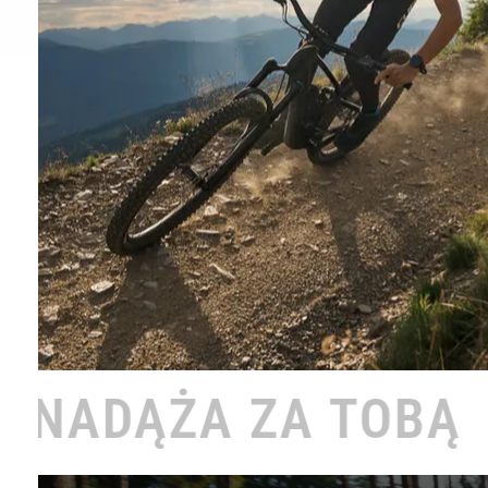
A TOBĄ •
ROWER