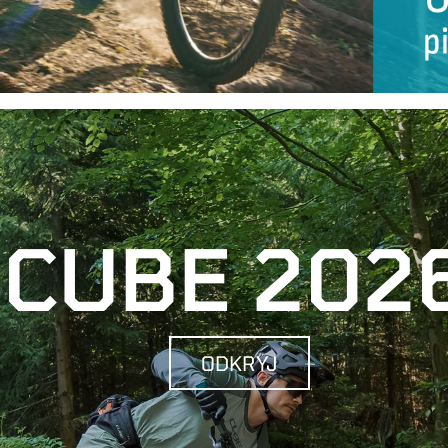
CUBE 202
ODKRYJ