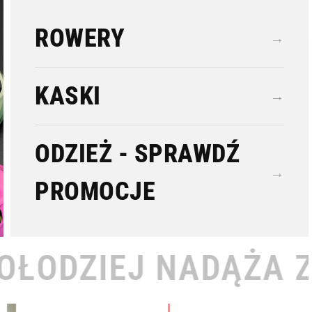
ROWERY
→
KASKI
→
ODZIEŻ - SPRAWDŹ
→
PROMOCJE
DĄŻA ZA TOBĄ •