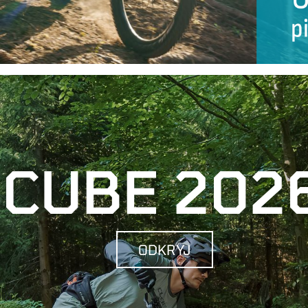
CUBE 202
ODKRYJ