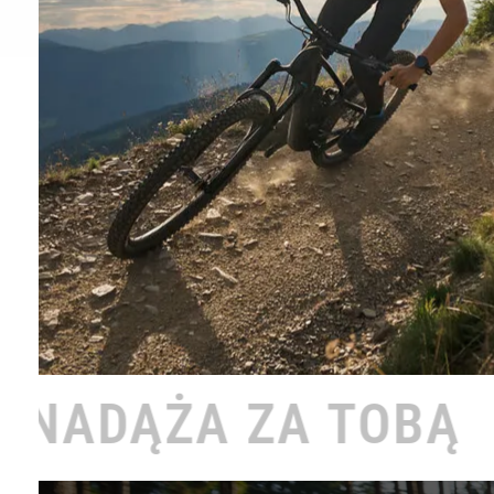
 TOBĄ •
ROWER