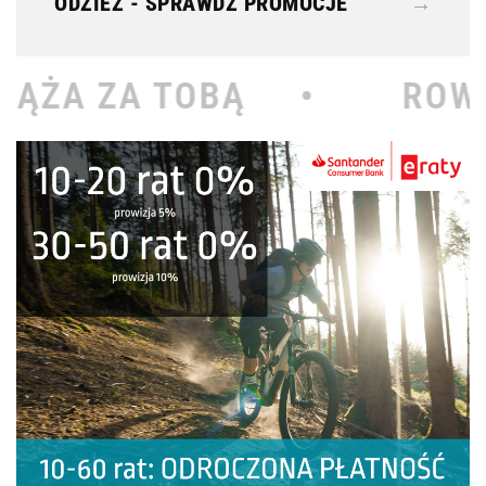
ODZIEŻ - SPRAWDŹ PROMOCJE
→
Ą •
ROWEROWY KOŁODZ