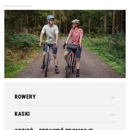
KASKI
ODZIEŻ
ROWERY
→
KASKI
→