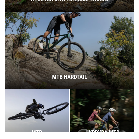
MTB HARDTAIL
MTB
HYBRYDA MTB
FULLSUSPENSION
HARDTAIL