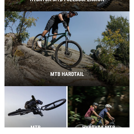
MTB HARDTAIL
MTB
HYBRYDA MTB
FULLSUSPENSION
HARDTAIL