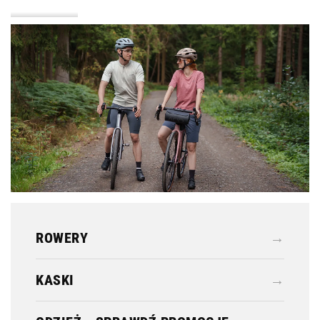
KASKI
ODZIEŻ
ROWERY
→
KASKI
→