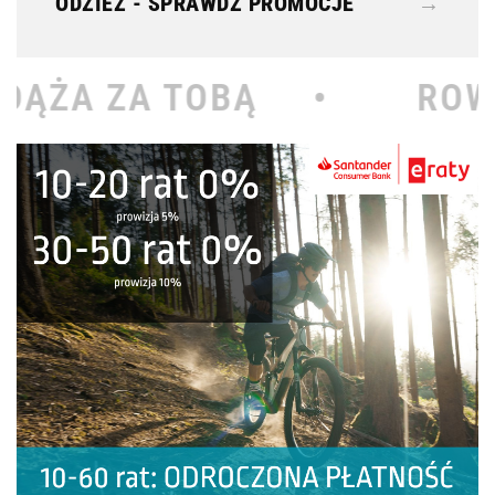
ODZIEŻ - SPRAWDŹ PROMOCJE
→
BĄ •
ROWEROWY KOŁOD