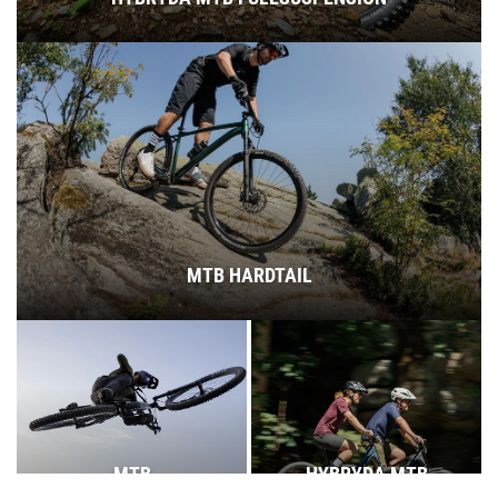
MTB HARDTAIL
MTB
HYBRYDA MTB
FULLSUSPENSION
HARDTAIL