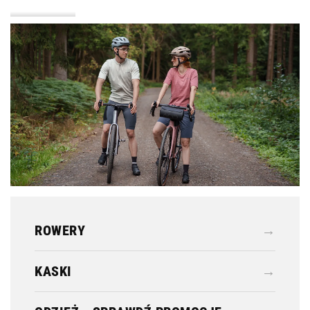
KASKI
ODZIEŻ
ROWERY
→
KASKI
→