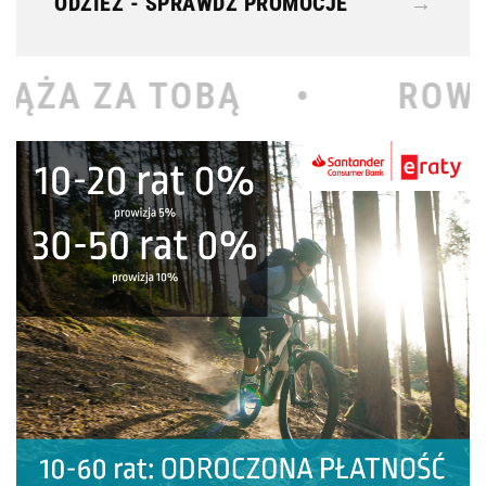
ODZIEŻ - SPRAWDŹ PROMOCJE
→
Ą •
ROWEROWY KOŁODZ