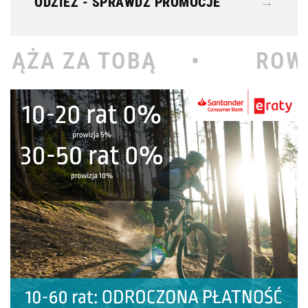
ODZIEŻ - SPRAWDŹ PROMOCJE
→
BĄ •
ROWEROWY KOŁOD