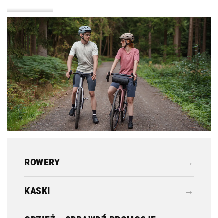
KASKI
ODZIEŻ
ROWERY
→
KASKI
→