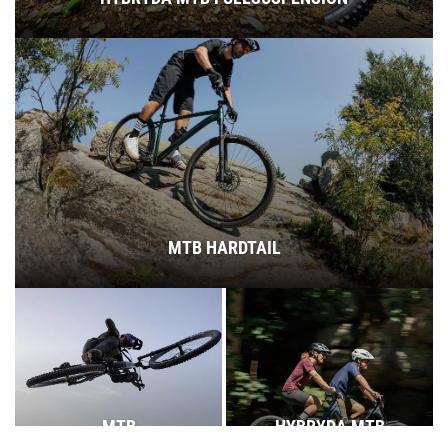
MTB HARDTAIL
MTB
HYBRYDA MTB
FULLSUSPENSION
HARDTAIL