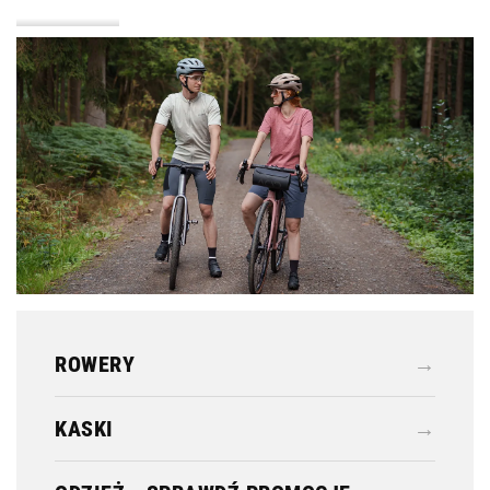
KASKI
ODZIEŻ
ROWERY
→
KASKI
→