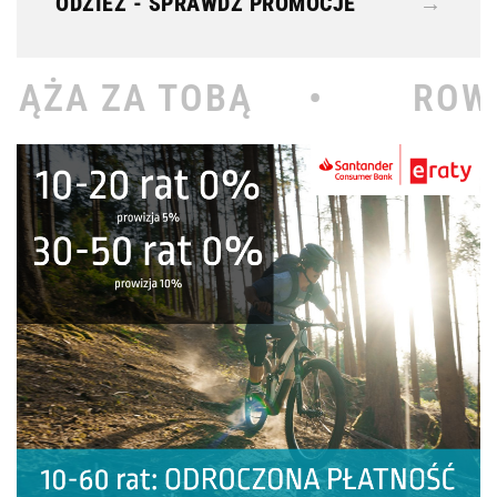
ODZIEŻ - SPRAWDŹ PROMOCJE
→
Ą •
ROWEROWY KOŁOD