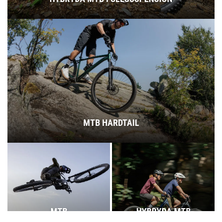
MTB HARDTAIL
MTB
HYBRYDA MTB
FULLSUSPENSION
HARDTAIL