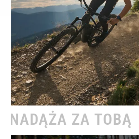
 TOBĄ •
ROWER