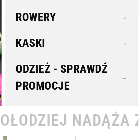
ROWERY
→
KASKI
→
ODZIEŻ - SPRAWDŹ
→
PROMOCJE
DĄŻA ZA TOBĄ •