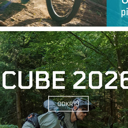
CUBE 202
ODKRYJ