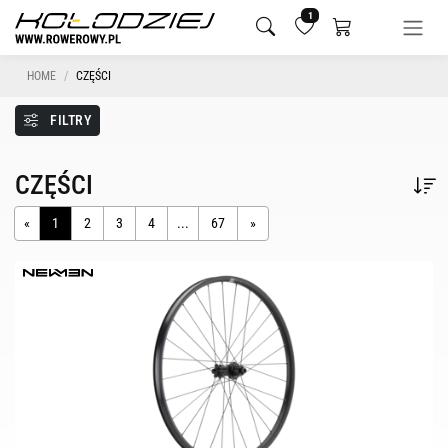
1
HOME
CZĘŚCI
FILTRY
CZĘŚCI
«
1
2
3
4
...
67
»