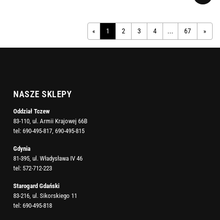
«
1
2
3
4
...
67
»
NASZE SKLEPY
Oddział Tczew
83-110, ul. Armii Krajowej 66B
tel:
690-495-817
,
690-495-815
Gdynia
81-395, ul. Władysława IV 46
tel:
572-712-223
Starogard Gdański
83-216, ul. Sikorskiego 11
tel:
690-495-818