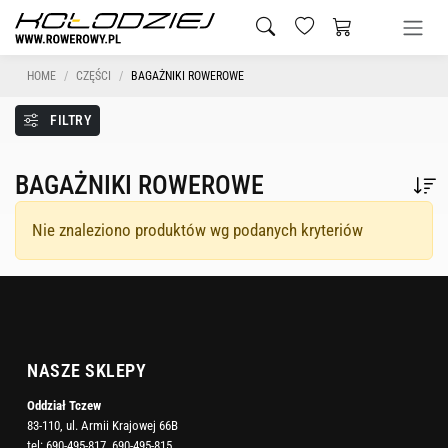
HOME
CZĘŚCI
BAGAŻNIKI ROWEROWE
FILTRY
BAGAŻNIKI ROWEROWE
Nie znaleziono produktów wg podanych kryteriów
NASZE SKLEPY
Oddział Tczew
83-110, ul. Armii Krajowej 66B
tel:
690-495-817
,
690-495-815