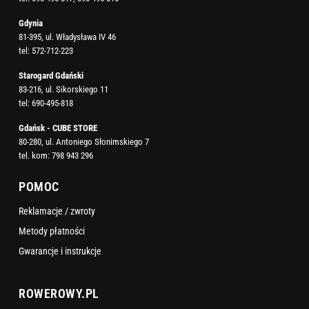
Gdynia
81-395, ul. Władysława IV 46
tel:
572-712-223
Starogard Gdański
83-216, ul. Sikorskiego 11
tel:
690-495-818
Gdańsk - CUBE STORE
80-280, ul. Antoniego Słonimskiego 7
tel. kom:
798 943 296
POMOC
Reklamacje / zwroty
Metody płatności
Gwarancje i instrukcje
ROWEROWY.PL