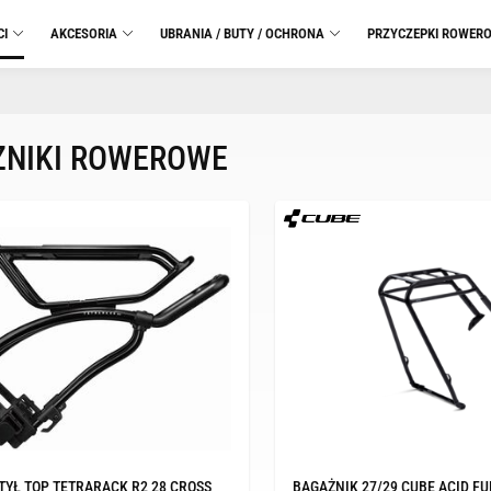
CI
AKCESORIA
UBRANIA / BUTY / OCHRONA
PRZYCZEPKI ROWER
NIKI ROWEROWE
TYŁ TOP TETRARACK R2 28 CROSS
BAGAŻNIK 27/29 CUBE ACID FU