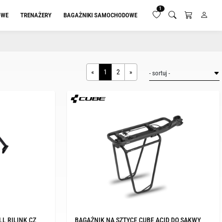
1
OWE
TRENAŻERY
BAGAŻNIKI SAMOCHODOWE
«
1
2
»
LL RILINK CZ
BAGAŻNIK NA SZTYCE CUBE ACID DO SAKWY