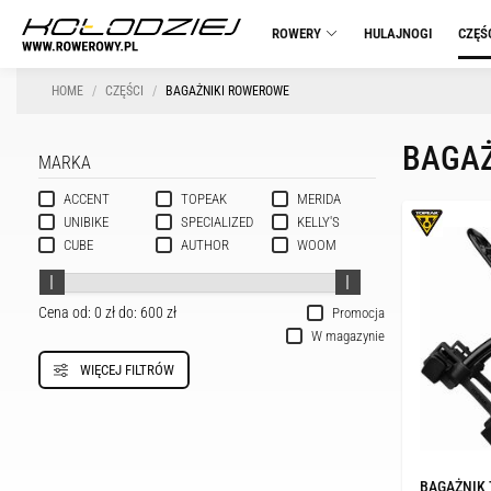
ROWERY
HULAJNOGI
CZĘŚ
HOME
CZĘŚCI
BAGAŻNIKI ROWEROWE
BAGAŻ
MARKA
ACCENT
TOPEAK
MERIDA
UNIBIKE
SPECIALIZED
KELLY'S
CUBE
AUTHOR
WOOM
Cena od:
0 zł
do:
600 zł
Promocja
W magazynie
WIĘCEJ FILTRÓW
BAGAŻNIK 