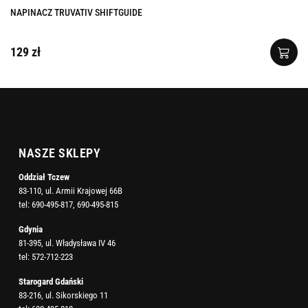
NAPINACZ TRUVATIV SHIFTGUIDE
129 zł
NASZE SKLEPY
Oddział Tczew
83-110, ul. Armii Krajowej 66B
tel:
690-495-817
,
690-495-815
Gdynia
81-395, ul. Władysława IV 46
tel:
572-712-223
Starogard Gdański
83-216, ul. Sikorskiego 11