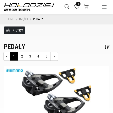
1
HOME
CZĘŚCI
PEDAŁY
FILTRY
PEDAŁY
«
1
2
3
4
5
»