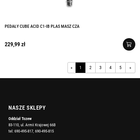
PEDAŁY CUBE ACID C1-IB PLAS MASZ CZA
229,99 zł
«
1
2
3
4
5
»
NASZE SKLEPY
Oddział Tczew
83-110, ul. Armii Krajowej 66B
tel:
690-495-817
,
690-495-815