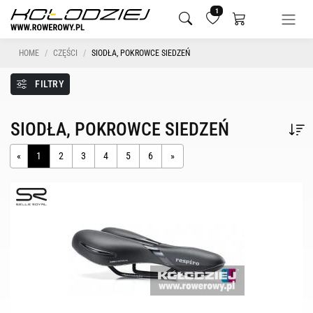
1
HOME
CZĘŚCI
SIODŁA, POKROWCE SIEDZEŃ
FILTRY
SIODŁA, POKROWCE SIEDZEŃ
«
1
2
3
4
5
6
»