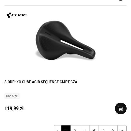
SIODEŁKO CUBE ACID SEQUENCE CMPT CZA
One Size
119,99 zł
«
1
2
3
4
5
6
»