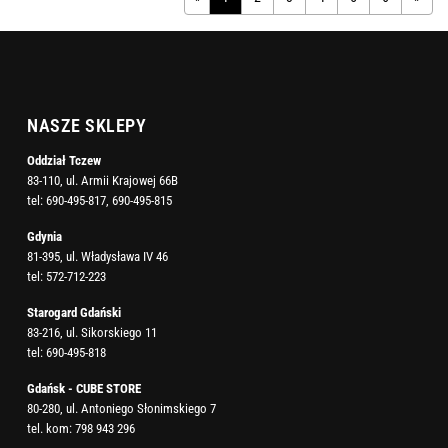
NASZE SKLEPY
Oddział Tczew
83-110, ul. Armii Krajowej 66B
tel:
690-495-817
,
690-495-815
Gdynia
81-395, ul. Władysława IV 46
tel:
572-712-223
Starogard Gdański
83-216, ul. Sikorskiego 11
tel:
690-495-818
Gdańsk - CUBE STORE
80-280, ul. Antoniego Słonimskiego 7
tel. kom:
798 943 296