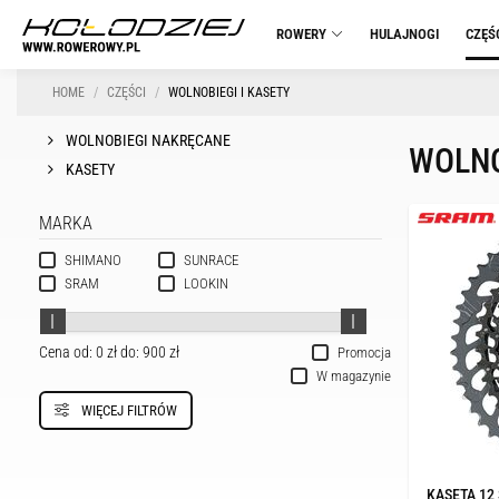
ROWERY
HULAJNOGI
CZĘŚ
HOME
CZĘŚCI
WOLNOBIEGI I KASETY
WOLNOBIEGI NAKRĘCANE
WOLNO
KASETY
MARKA
SHIMANO
SUNRACE
SRAM
LOOKIN
Cena od:
0 zł
do:
900 zł
Promocja
W magazynie
WIĘCEJ FILTRÓW
KASETA 12