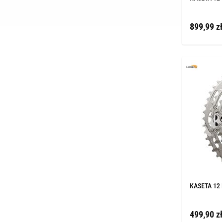
899,99 z
KASETA 12
499,90 z