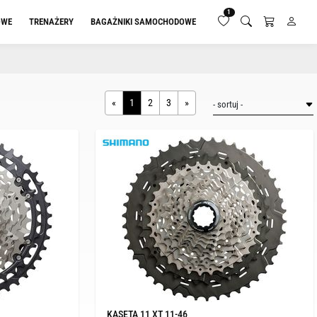
1
OWE
TRENAŻERY
BAGAŻNIKI SAMOCHODOWE
«
1
2
3
»
KASETA 11 XT 11-46