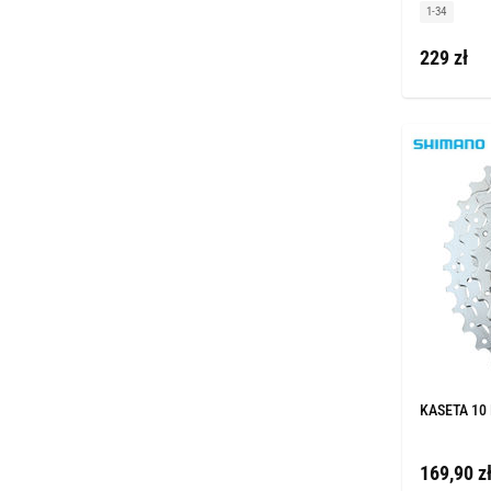
1-34
229 zł
KASETA 10
169,90 z