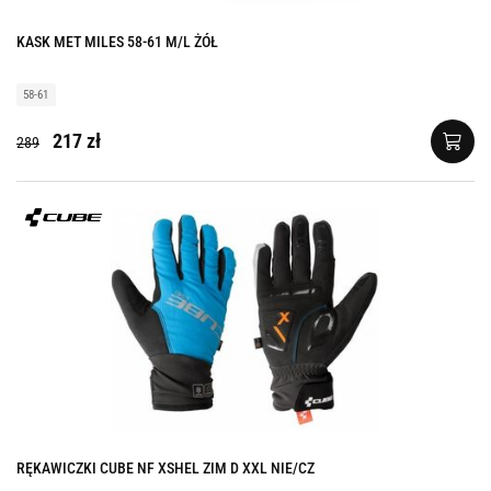
KASK MET MILES 58-61 M/L ŻÓŁ
58-61
217 zł
289
RĘKAWICZKI CUBE NF XSHEL ZIM D XXL NIE/CZ