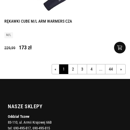
RĘKAWKI CUBE M/L ARM WARMERS CZA
M/L
173 zł
229,99
«
1
2
3
4
...
44
»
NASZE SKLEPY
Oddział Tczew
83-110, ul. Armii Krajowej 66B
tel:
690-495-817
,
690-495-815