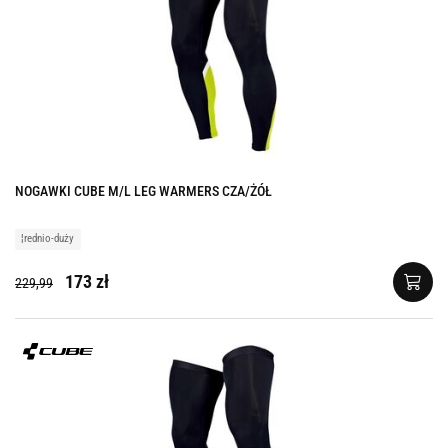
NOGAWKI CUBE M/L LEG WARMERS CZA/ŻÓŁ
¦rednio-duży
173 zł
229,99