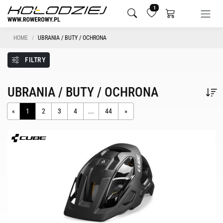
1
HOME
UBRANIA / BUTY / OCHRONA
FILTRY
UBRANIA / BUTY / OCHRONA
«
1
2
3
4
...
44
»