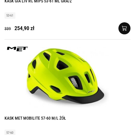
KASK GIA LIV RC MIPS 53-61 ML GRA/Z
53-61
254,90 zł
339
KASK MET MOBILITE 57-60 M/L ŻÓŁ
57-60