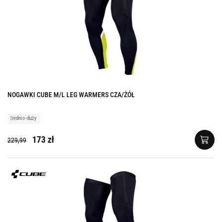
NOGAWKI CUBE M/L LEG WARMERS CZA/ŻÓŁ
¦rednio-duży
173 zł
229,99