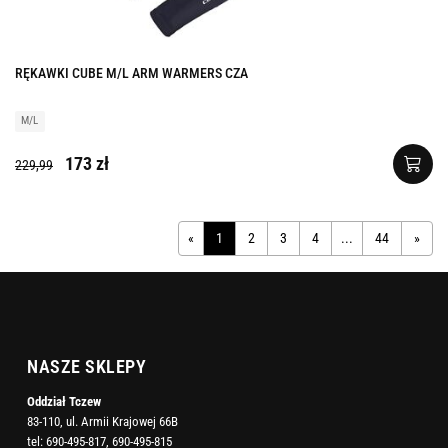
RĘKAWKI CUBE M/L ARM WARMERS CZA
M/L
173 zł
229,99
«
1
2
3
4
...
44
»
NASZE SKLEPY
Oddział Tczew
83-110, ul. Armii Krajowej 66B
tel:
690-495-817
,
690-495-815