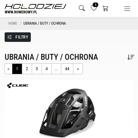
1
HOME
UBRANIA / BUTY / OCHRONA
FILTRY
UBRANIA / BUTY / OCHRONA
«
1
2
3
4
...
44
»