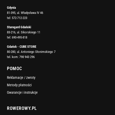
Gdynia
81-395, ul. Władysława IV 46
tel:
572-712-223
Starogard Gdański
83-216, ul. Sikorskiego 11
tel:
690-495-818
Gdańsk - CUBE STORE
80-280, ul. Antoniego Słonimskiego 7
tel. kom:
798 943 296
POMOC
Reklamacje / zwroty
Metody płatności
Gwarancje i instrukcje
ROWEROWY.PL