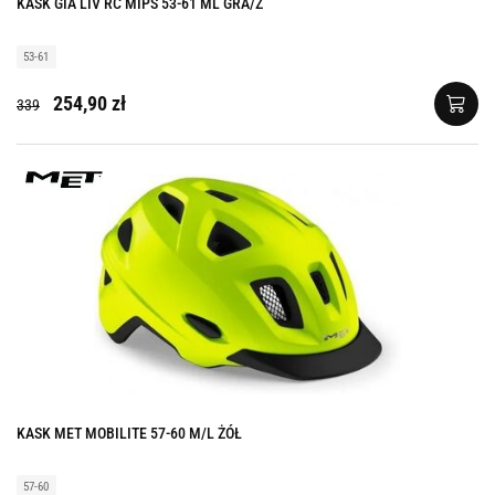
KASK GIA LIV RC MIPS 53-61 ML GRA/Z
53-61
254,90 zł
339
KASK MET MOBILITE 57-60 M/L ŻÓŁ
57-60