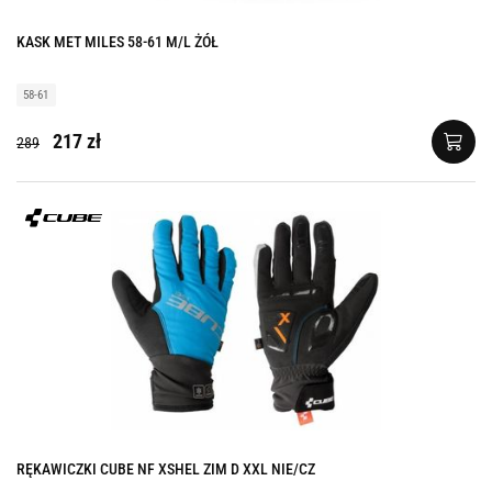
KASK MET MILES 58-61 M/L ŻÓŁ
58-61
217 zł
289
RĘKAWICZKI CUBE NF XSHEL ZIM D XXL NIE/CZ