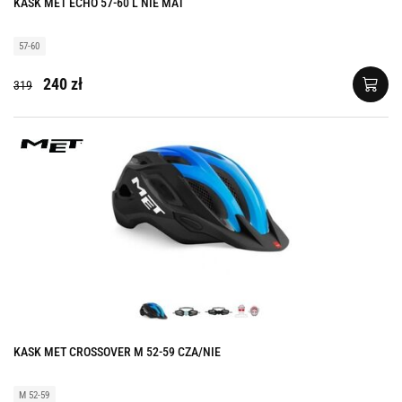
KASK MET ECHO 57-60 L NIE MAT
57-60
240 zł
319
KASK MET CROSSOVER M 52-59 CZA/NIE
M 52-59