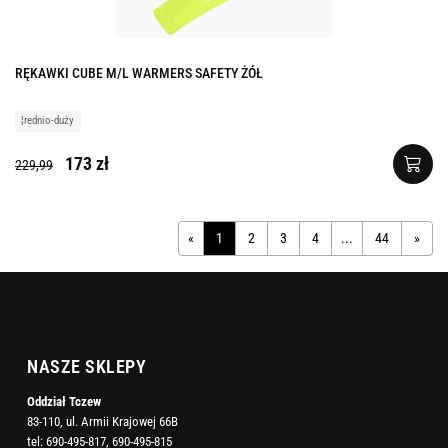
RĘKAWKI CUBE M/L WARMERS SAFETY ŻÓŁ
¦rednio-duży
173 zł
229,99
«
1
2
3
4
...
44
»
NASZE SKLEPY
Oddział Tczew
83-110, ul. Armii Krajowej 66B
tel:
690-495-817
,
690-495-815