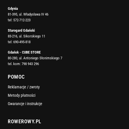
Gdynia
81-395, ul. Władysława IV 46
tel:
572-712-223
Starogard Gdański
83-216, ul. Sikorskiego 11
tel:
690-495-818
Gdańsk - CUBE STORE
80-280, ul. Antoniego Słonimskiego 7
tel. kom:
798 943 296
POMOC
Reklamacje / zwroty
Metody płatności
Gwarancje i instrukcje
ROWEROWY.PL