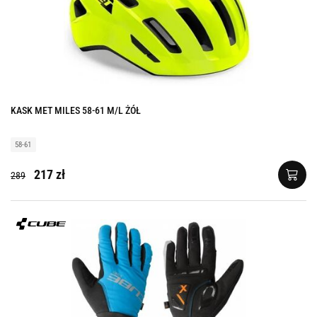
KASK MET MILES 58-61 M/L ŻÓŁ
58-61
217 zł
289