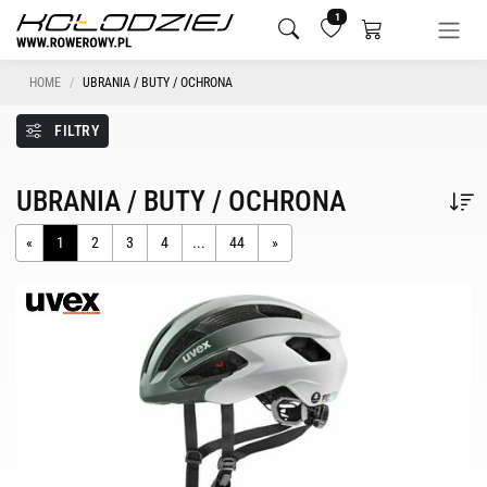
1
HOME
UBRANIA / BUTY / OCHRONA
FILTRY
UBRANIA / BUTY / OCHRONA
«
1
2
3
4
...
44
»