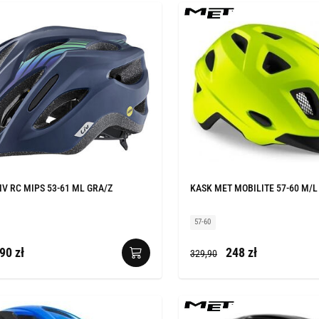
IV RC MIPS 53-61 ML GRA/Z
KASK MET MOBILITE 57-60 M/L
57-60
90 zł
248 zł
329,90