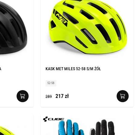
A
KASK MET MILES 52-58 S/M ŻÓŁ
52-58
217 zł
289