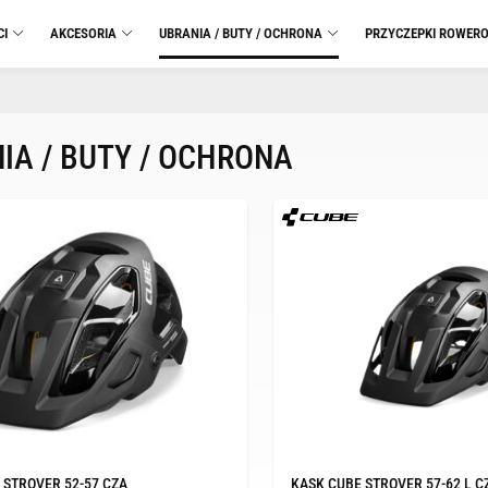
CI
AKCESORIA
UBRANIA / BUTY / OCHRONA
PRZYCZEPKI ROWER
IA / BUTY / OCHRONA
 STROVER 52-57 CZA
KASK CUBE STROVER 57-62 L C