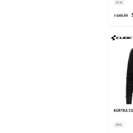
52-56
5
1 049,99
KURTKA CU
XXXL