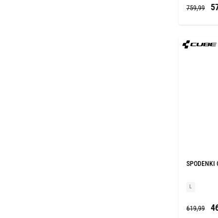
57
759,99
SPODENKI 
L
46
619,99