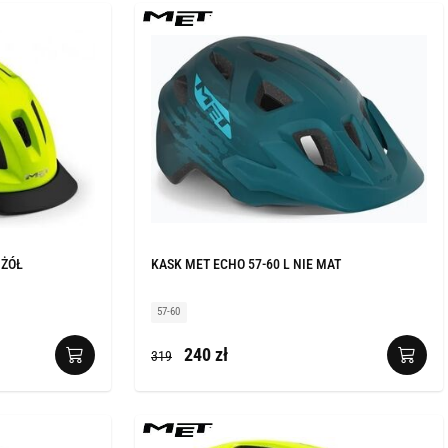
 ŻÓŁ
KASK MET ECHO 57-60 L NIE MAT
57-60
240 zł
319