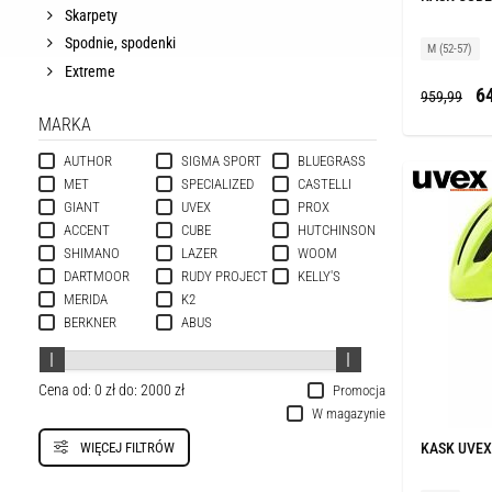
Skarpety
Spodnie, spodenki
M (52-57)
Extreme
64
959,99
MARKA
AUTHOR
SIGMA SPORT
BLUEGRASS
MET
SPECIALIZED
CASTELLI
GIANT
UVEX
PROX
ACCENT
CUBE
HUTCHINSON
SHIMANO
LAZER
WOOM
DARTMOOR
RUDY PROJECT
KELLY'S
MERIDA
K2
BERKNER
ABUS
Cena od:
0 zł
do:
2000 zł
Promocja
W magazynie
WIĘCEJ FILTRÓW
KASK UVEX 