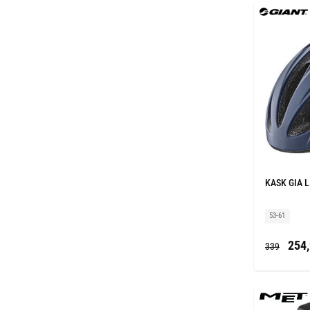
KASK GIA L
53-61
254,
339