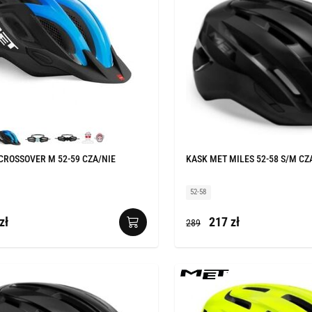
CROSSOVER M 52-59 CZA/NIE
KASK MET MILES 52-58 S/M CZ
52-58
zł
217 zł
289