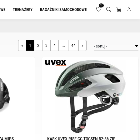
1
OWE
TRENAŻERY
BAGAŻNIKI SAMOCHODOWE
«
1
2
3
4
...
44
»
ZA MIPS
KASK UVEX RISE CC TOCSEN 52-56 ZIE