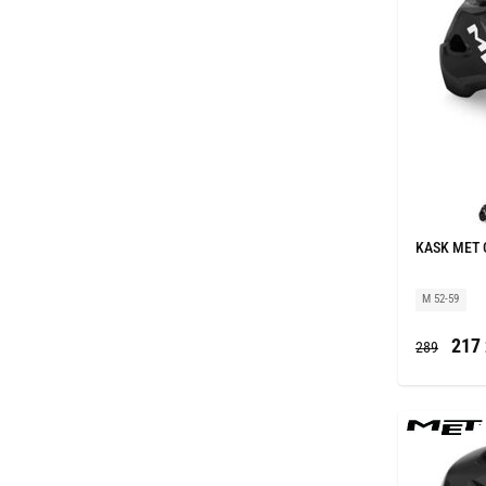
KASK MET 
M 52-59
217 
289