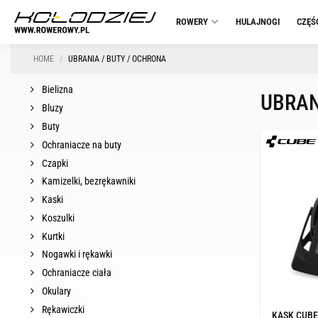
ROWERY
HULAJNOGI
CZĘŚ
HOME
UBRANIA / BUTY / OCHRONA
Bielizna
UBRAN
Bluzy
Buty
Ochraniacze na buty
Czapki
Kamizelki, bezrękawniki
Kaski
Koszulki
Kurtki
Nogawki i rękawki
Ochraniacze ciała
Okulary
Rękawiczki
KASK CUBE