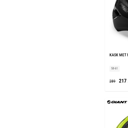
KASK MET 
58-61
217 
289