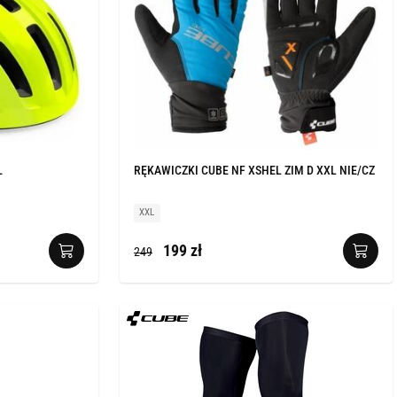
Ł
RĘKAWICZKI CUBE NF XSHEL ZIM D XXL NIE/CZ
XXL
199 zł
249