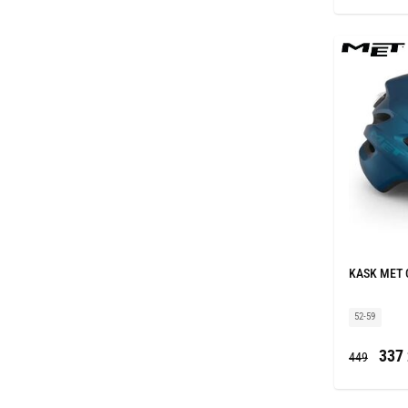
KASK MET 
52-59
337 
449