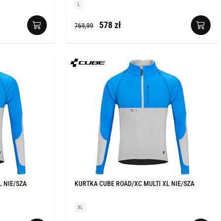
L
578 zł
769,99
L NIE/SZA
KURTKA CUBE ROAD/XC MULTI XL NIE/SZA
XL