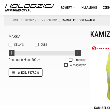
ROWERY
HULAJNOGI
CZĘŚ
HOME
UBRANIA / BUTY / OCHRONA
KAMIZELKI, BEZRĘKAWNIKI
KAMIZ
MARKA
KELLY'S
CUBE
Cena od:
0 zł
do:
600 zł
Promocja
W magazynie
WIĘCEJ FILTRÓW
KAMIZELKA