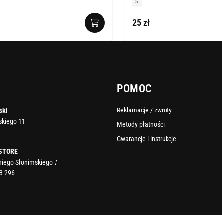
S
25 zł
POMOC
Reklamacje / zwroty
ski
rskiego 11
Metody płatności
Gwarancje i instrukcje
 STORE
oniego Słonimskiego 7
3 296