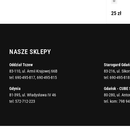
M
25 zł
NASZE SKLEPY
Oddział Tczew
Starogard Gdań
83-110, ul. Armii Krajowej 66B
83-216, ul. Siko
tel:
690-495-817
,
690-495-815
tel:
690-495-818
Gdynia
Gdańsk - CUBE
81-395, ul. Władysława IV 46
80-280, ul. Ant
tel:
572-712-223
tel. kom:
798 94