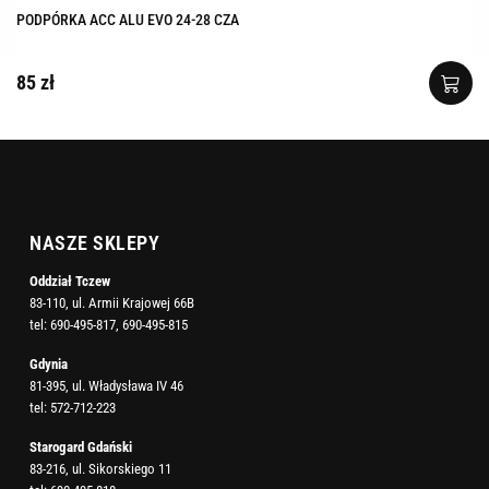
PODPÓRKA ACC ALU EVO 24-28 CZA
85 zł
NASZE SKLEPY
Oddział Tczew
83-110, ul. Armii Krajowej 66B
tel:
690-495-817
,
690-495-815
Gdynia
81-395, ul. Władysława IV 46
tel:
572-712-223
Starogard Gdański
83-216, ul. Sikorskiego 11