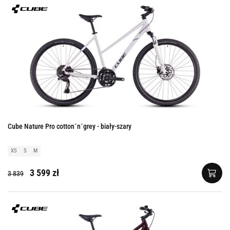
Cube Nature Pro cotton´n´grey - biały-szary
XS
S
M
3 599 zł
3 839