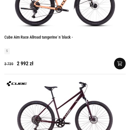
Cube Aim Race Allroad tangerine´n´black -
S
2 992 zł
3 739