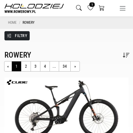
1
HOME
ROWERY
FILTRY
ROWERY
«
1
2
3
4
...
34
»