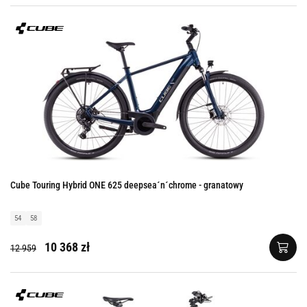
Cube Touring Hybrid ONE 625 deepsea´n´chrome - granatowy
54
58
10 368 zł
12 959