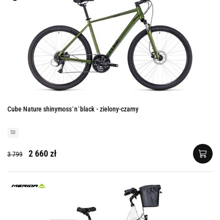
Cube Nature shinymoss´n´black - zielony-czarny
50
2 660 zł
3 799