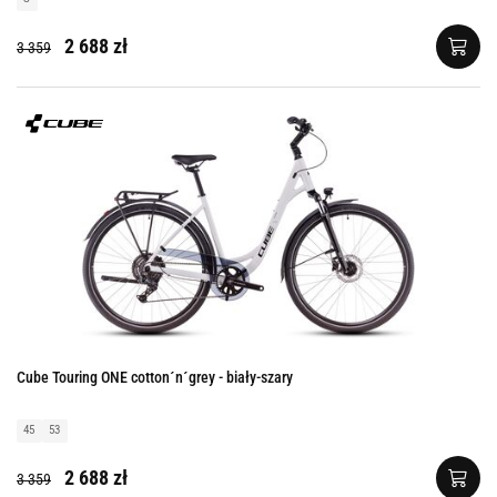
2 688 zł
3 359
Cube Touring ONE cotton´n´grey - biały-szary
45
53
2 688 zł
3 359