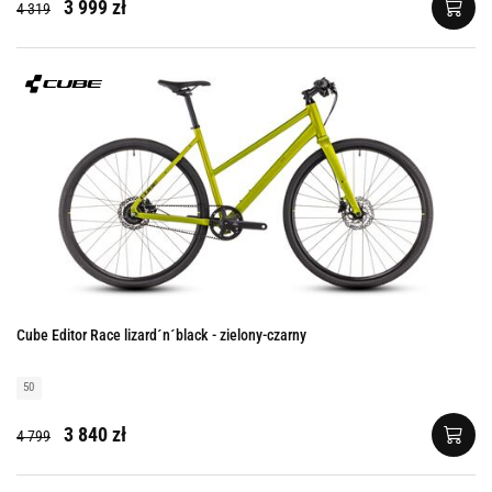
3 999 zł
4 319
Cube Editor Race lizard´n´black - zielony-czarny
50
3 840 zł
4 799