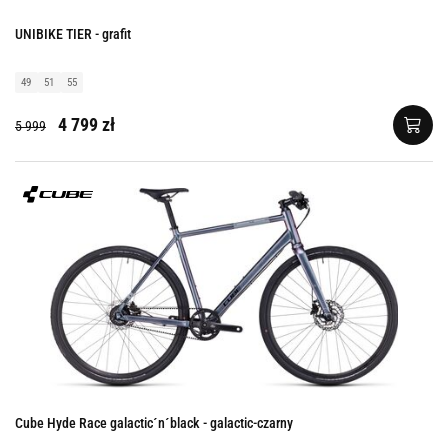
UNIBIKE TIER - grafit
49
51
55
4 799 zł
5 999
Cube Hyde Race galactic´n´black - galactic-czarny