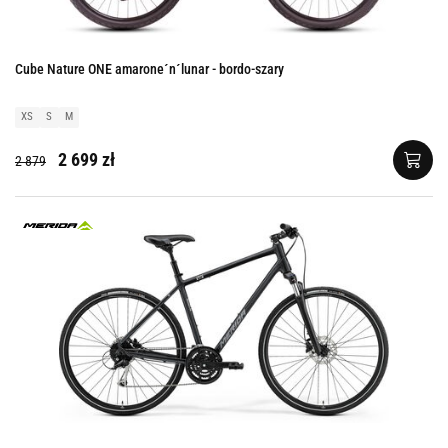
Cube Nature ONE amarone´n´lunar - bordo-szary
XS
S
M
2 699 zł
2 879