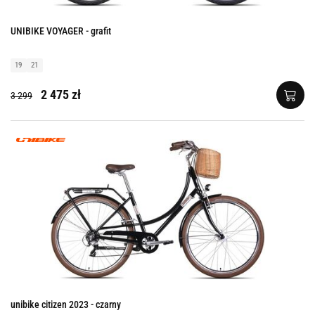
UNIBIKE VOYAGER - grafit
19
21
2 475 zł
3 299
unibike citizen 2023 - czarny