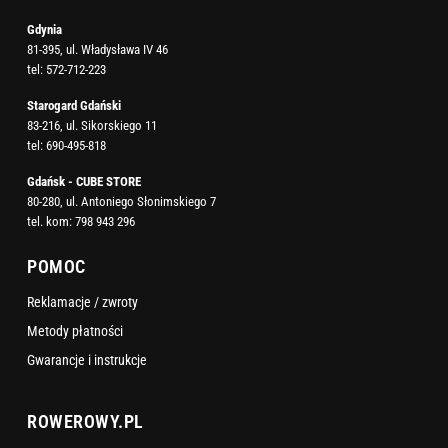
Gdynia
81-395, ul. Władysława IV 46
tel:
572-712-223
Starogard Gdański
83-216, ul. Sikorskiego 11
tel:
690-495-818
Gdańsk - CUBE STORE
80-280, ul. Antoniego Słonimskiego 7
tel. kom:
798 943 296
POMOC
Reklamacje / zwroty
Metody płatności
Gwarancje i instrukcje
ROWEROWY.PL