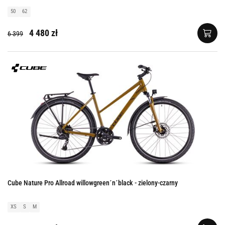
50
62
4 480 zł
6 399
Cube Nature Pro Allroad willowgreen´n´black - zielony-czarny
XS
S
M