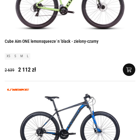
Cube Aim ONE lemonsqueeze´n´black - zielony-czarny
XS
S
M
L
2 112 zł
2 639