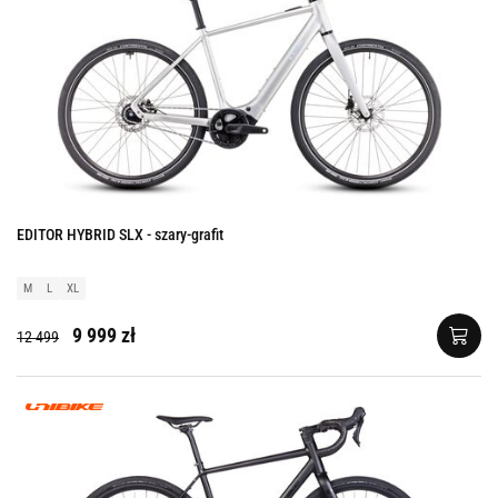
EDITOR HYBRID SLX - szary-grafit
M
L
XL
9 999 zł
12 499