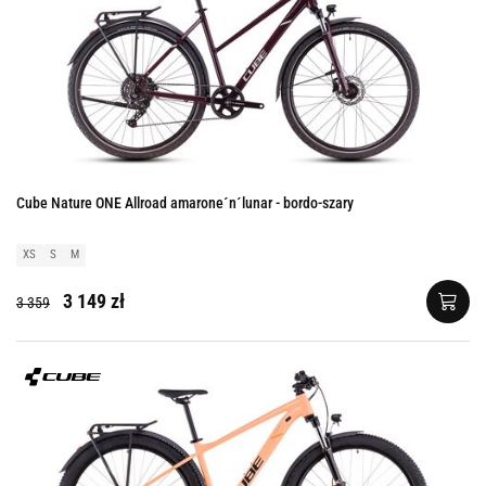
Cube Nature ONE Allroad amarone´n´lunar - bordo-szary
XS
S
M
3 149 zł
3 359