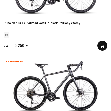
Cube Nature EXC Allroad verde´n´black - zielony-czarny
50
5 250 zł
7 499