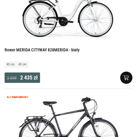
Rower MERIDA CITYWAY 828MERIDA - biały
40 cm
43 cm
2 435 zł
2 699