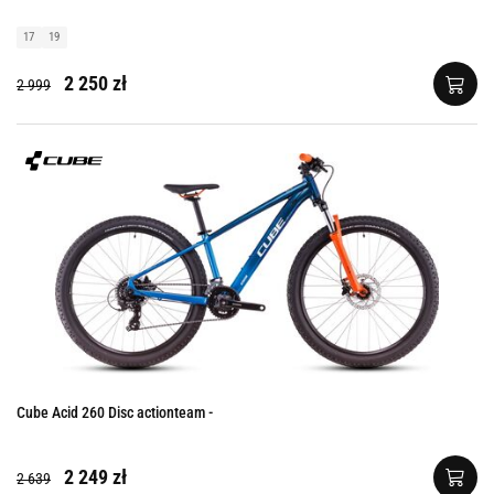
17
19
2 250 zł
2 999
Cube Acid 260 Disc actionteam -
2 249 zł
2 639