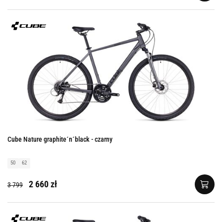
Cube Nature graphite´n´black - czarny
50
62
2 660 zł
3 799