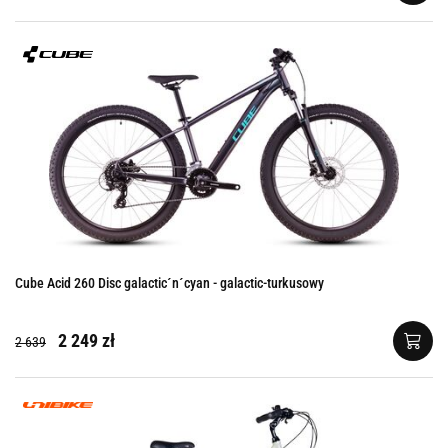
Cube Acid 260 Disc galactic´n´cyan - galactic-turkusowy
2 249 zł
2 639