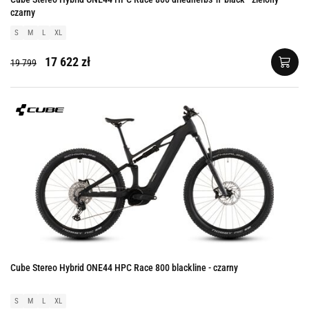
czarny
S
M
L
XL
17 622 zł
19 799
Cube Stereo Hybrid ONE44 HPC Race 800 blackline - czarny
S
M
L
XL