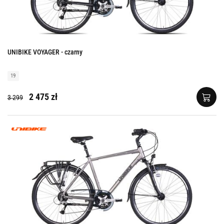
UNIBIKE VOYAGER - czarny
19
2 475 zł
3 299