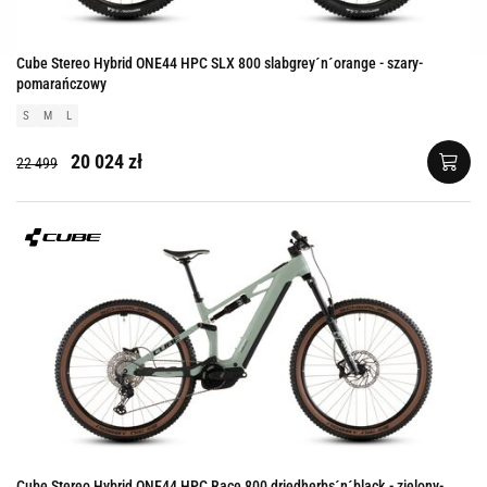
Cube Stereo Hybrid ONE44 HPC SLX 800 slabgrey´n´orange - szary-
pomarańczowy
S
M
L
20 024 zł
22 499
Cube Stereo Hybrid ONE44 HPC Race 800 driedherbs´n´black - zielony-