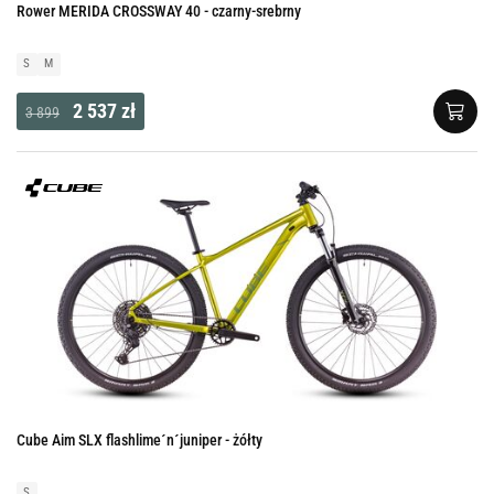
Rower MERIDA CROSSWAY 40 - czarny-srebrny
S
M
2 537 zł
3 899
Cube Aim SLX flashlime´n´juniper - żółty
S