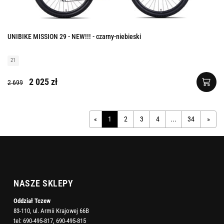
UNIBIKE MISSION 29 - NEW!!! - czarny-niebieski
21
2 025 zł
2 699
«
1
2
3
4
...
34
»
NASZE SKLEPY
Oddział Tczew
83-110, ul. Armii Krajowej 66B
tel:
690-495-817
,
690-495-815