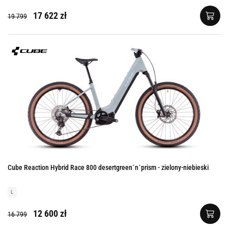
17 622 zł
19 799
Cube Reaction Hybrid Race 800 desertgreen´n´prism - zielony-niebieski
L
12 600 zł
16 799