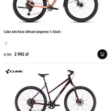
Cube Aim Race Allroad tangerine´n´black -
S
2 992 zł
3 739