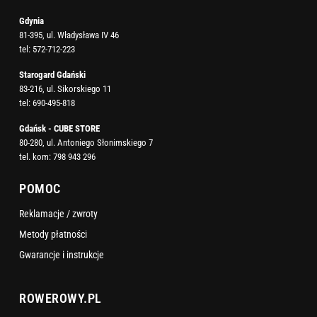
Gdynia
81-395, ul. Władysława IV 46
tel:
572-712-223
Starogard Gdański
83-216, ul. Sikorskiego 11
tel:
690-495-818
Gdańsk - CUBE STORE
80-280, ul. Antoniego Słonimskiego 7
tel. kom:
798 943 296
POMOC
Reklamacje / zwroty
Metody płatności
Gwarancje i instrukcje
ROWEROWY.PL