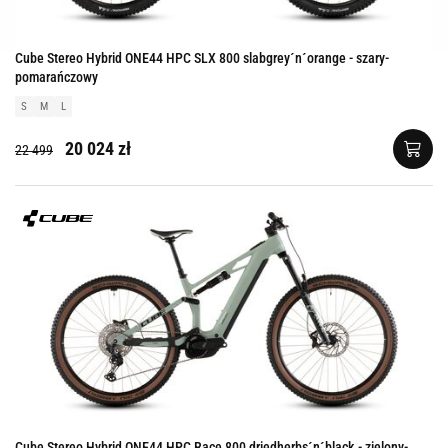
Cube Stereo Hybrid ONE44 HPC SLX 800 slabgrey´n´orange - szary-
pomarańczowy
S
M
L
20 024 zł
22 499
Cube Stereo Hybrid ONE44 HPC Race 800 driedherbs´n´black - zielony-