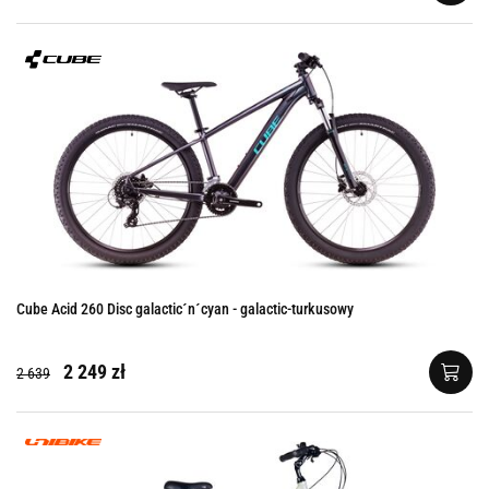
Cube Acid 260 Disc galactic´n´cyan - galactic-turkusowy
2 249 zł
2 639