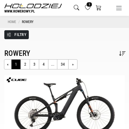
1
HOME
ROWERY
FILTRY
ROWERY
«
1
2
3
4
...
34
»