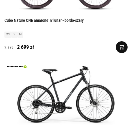
Cube Nature ONE amarone´n´lunar - bordo-szary
XS
S
M
2 699 zł
2 879