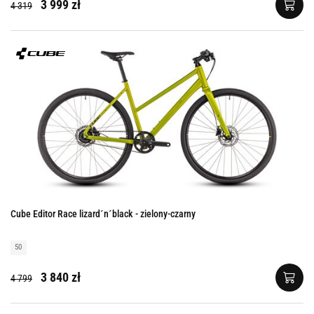
3 999 zł
4 319
Cube Editor Race lizard´n´black - zielony-czarny
50
3 840 zł
4 799