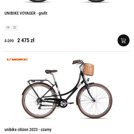
UNIBIKE VOYAGER - grafit
19
21
2 475 zł
3 299
unibike citizen 2023 - czarny