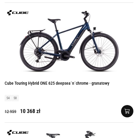
Cube Touring Hybrid ONE 625 deepsea´n´chrome - granatowy
54
58
10 368 zł
12 959