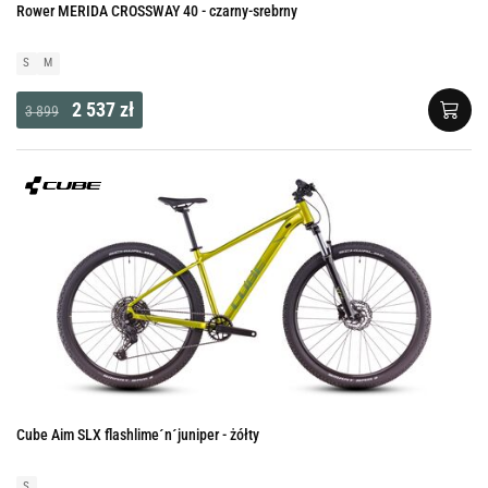
Rower MERIDA CROSSWAY 40 - czarny-srebrny
S
M
2 537 zł
3 899
Cube Aim SLX flashlime´n´juniper - żółty
S