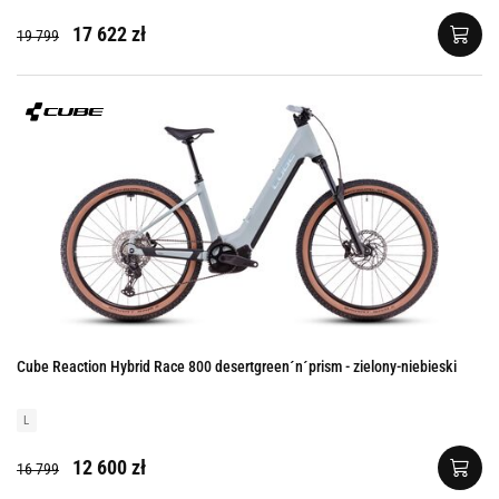
17 622 zł
19 799
Cube Reaction Hybrid Race 800 desertgreen´n´prism - zielony-niebieski
L
12 600 zł
16 799