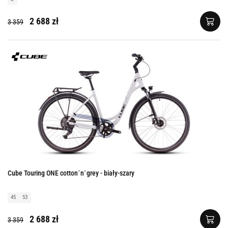
2 688 zł
3 359
Cube Touring ONE cotton´n´grey - biały-szary
45
53
2 688 zł
3 359