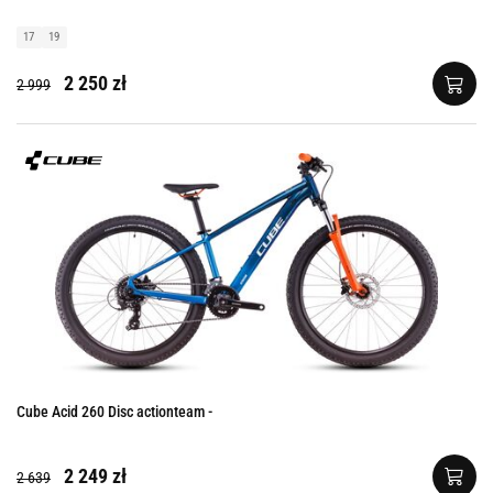
17
19
2 250 zł
2 999
Cube Acid 260 Disc actionteam -
2 249 zł
2 639