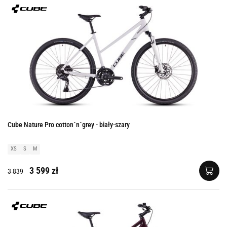
Cube Nature Pro cotton´n´grey - biały-szary
XS
S
M
3 599 zł
3 839