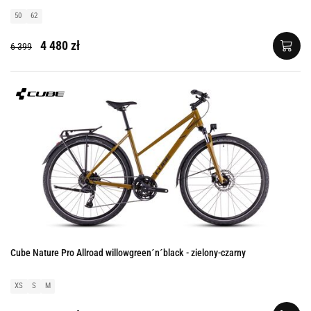
50
62
4 480 zł
6 399
Cube Nature Pro Allroad willowgreen´n´black - zielony-czarny
XS
S
M