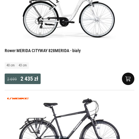
Rower MERIDA CITYWAY 828MERIDA - biały
40 cm
43 cm
2 435 zł
2 699