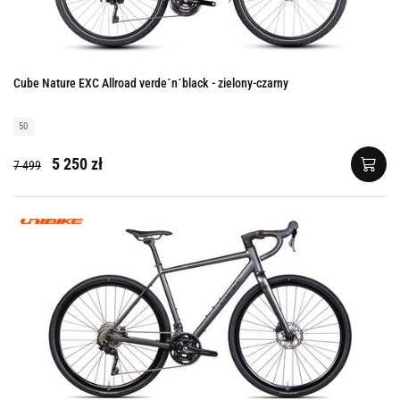
Cube Nature EXC Allroad verde´n´black - zielony-czarny
50
5 250 zł
7 499