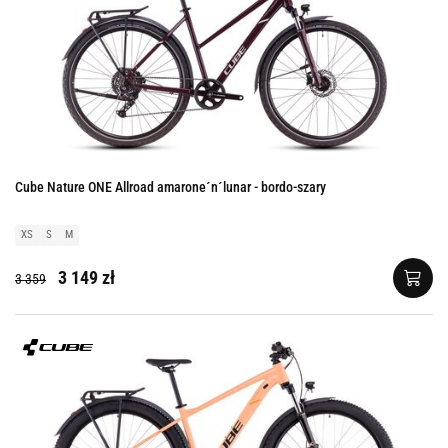
Cube Nature ONE Allroad amarone´n´lunar - bordo-szary
XS
S
M
3 149 zł
3 359