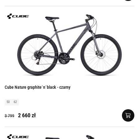
Cube Nature graphite´n´black - czarny
50
62
2 660 zł
3 799