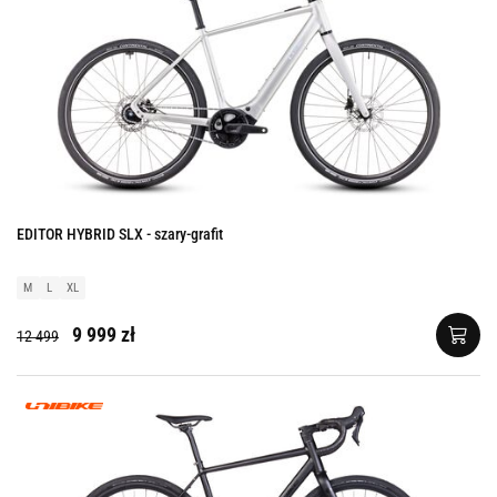
EDITOR HYBRID SLX - szary-grafit
M
L
XL
9 999 zł
12 499