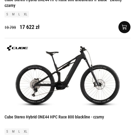
czarny
S
M
L
XL
17 622 zł
19 799
Cube Stereo Hybrid ONE44 HPC Race 800 blackline - czarny
S
M
L
XL