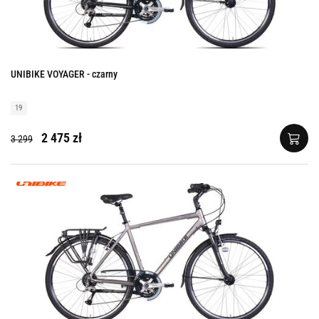
UNIBIKE VOYAGER - czarny
19
2 475 zł
3 299