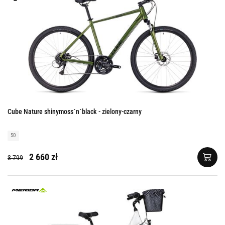
Cube Nature shinymoss´n´black - zielony-czarny
50
2 660 zł
3 799