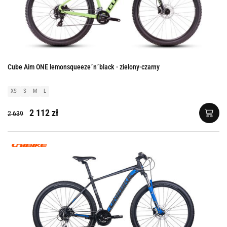
Cube Aim ONE lemonsqueeze´n´black - zielony-czarny
XS
S
M
L
2 112 zł
2 639