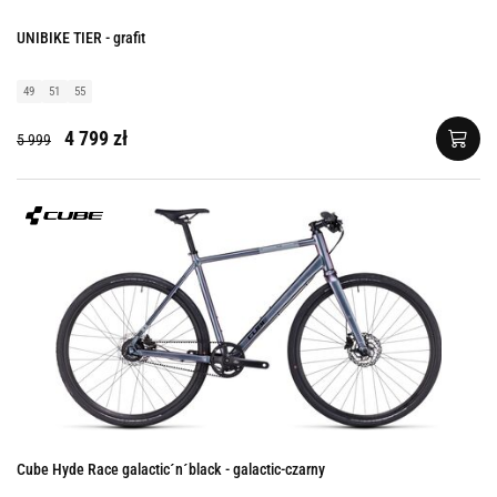
UNIBIKE TIER - grafit
49
51
55
4 799 zł
5 999
Cube Hyde Race galactic´n´black - galactic-czarny