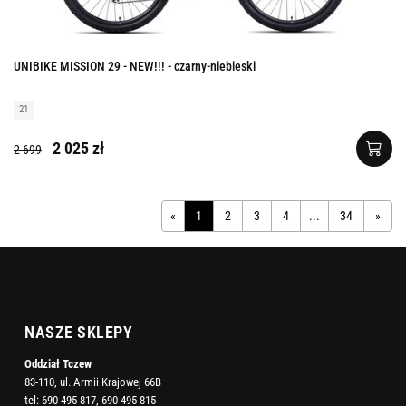
UNIBIKE MISSION 29 - NEW!!! - czarny-niebieski
21
2 025 zł
2 699
«
1
2
3
4
...
34
»
NASZE SKLEPY
Oddział Tczew
83-110, ul. Armii Krajowej 66B
tel:
690-495-817
,
690-495-815