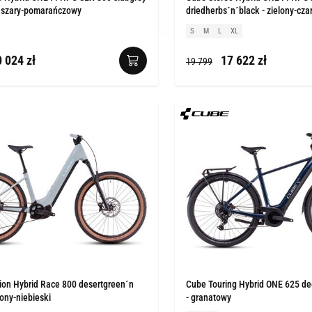
- szary-pomarańczowy
driedherbs´n´black - zielony-cza
S
M
L
XL
 024 zł
17 622 zł
19 799
ion Hybrid Race 800 desertgreen´n
Cube Touring Hybrid ONE 625 d
lony-niebieski
- granatowy