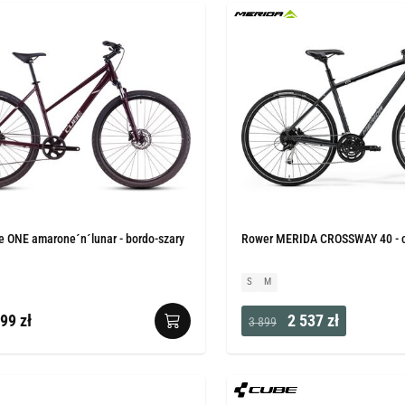
e ONE amarone´n´lunar - bordo-szary
Rower MERIDA CROSSWAY 40 - c
S
M
99 zł
2 537 zł
3 899