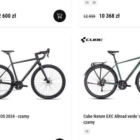
54
58
 600 zł
10 368 zł
12 959
OS 2024 - czarny
Cube Nature EXC Allroad verde´n
czarny
50