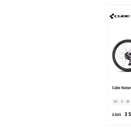
Cube Nature
XS
S
M
3 5
3 839