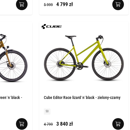
4 799 zł
5 999
reen´n´black -
Cube Editor Race lizard´n´black - zielony-czarny
50
3 840 zł
4 799