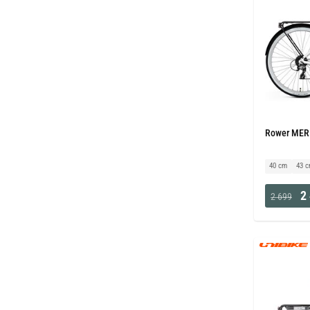
Rower MERI
40 cm
43 
2 
2 699