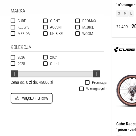
´n´orange 
MARKA
S
M
L
CUBE
GIANT
PROMAX
20
22 499
KELLY'S
ACCENT
M_BIKE
MERIDA
UNIBIKE
WOOM
KOLEKCJA
2026
2024
2025
Outlet
Cena od:
0 zł
do:
45000 zł
Promocja
W magazynie
WIĘCEJ FILTRÓW
Cube React
´prism - zie