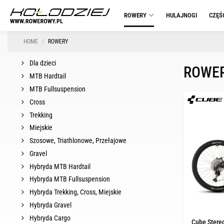
ROWERY
HULAJNOGI
CZĘŚ
HOME
ROWERY
Dla dzieci
ROWE
MTB Hardtail
MTB Fullsuspension
Cross
Trekking
Miejskie
Szosowe, Triathlonowe, Przełajowe
Gravel
Hybryda MTB Hardtail
Hybryda MTB Fullsuspension
Hybryda Trekking, Cross, Miejskie
Hybryda Gravel
Hybryda Cargo
Cube Stere