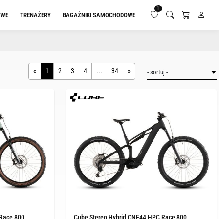
1
OWE
TRENAŻERY
BAGAŻNIKI SAMOCHODOWE
«
1
2
3
4
...
34
»
 Race 800
Cube Stereo Hybrid ONE44 HPC Race 800