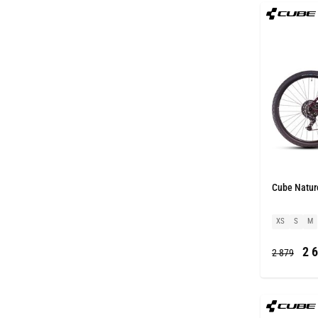
Cube Natur
XS
S
M
2 6
2 879