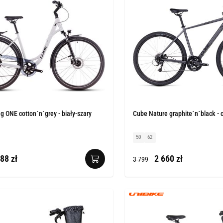
g ONE cotton´n´grey - biały-szary
Cube Nature graphite´n´black - 
50
62
88 zł
2 660 zł
3 799