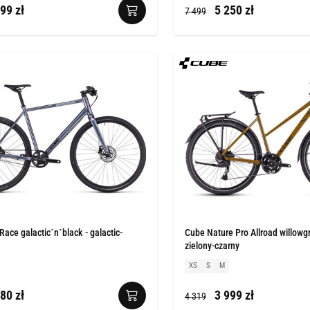
99 zł
5 250 zł
7 499
ace galactic´n´black - galactic-
Cube Nature Pro Allroad willowg
zielony-czarny
XS
S
M
80 zł
3 999 zł
4 319