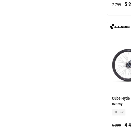
5 2
7 799
Cube Hyde R
czarny
50
62
4 4
6 399