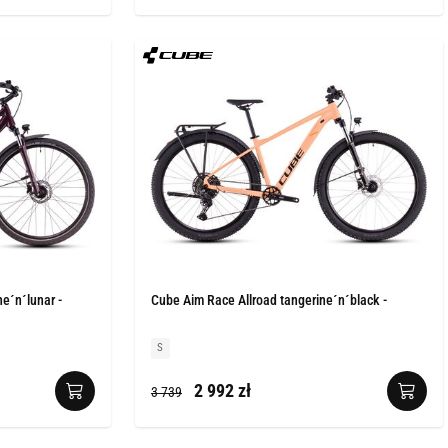
e´n´lunar -
Cube Aim Race Allroad tangerine´n´black -
S
2 992 zł
3 739