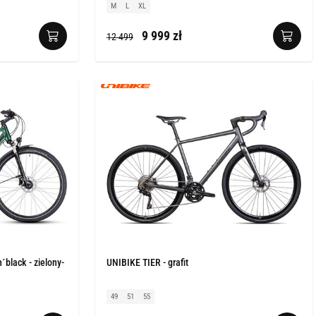
M
L
XL
9 999 zł
12 499
´black - zielony-
UNIBIKE TIER - grafit
49
51
55