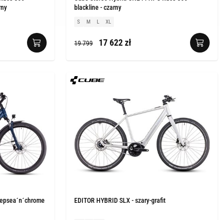
rny
blackline - czarny
S
M
L
XL
17 622 zł
19 799
eepsea´n´chrome
EDITOR HYBRID SLX - szary-grafit