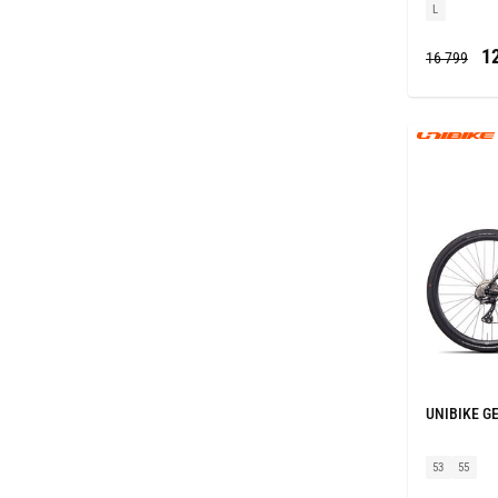
L
12
16 799
UNIBIKE GE
53
55