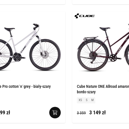
 Pro cotton´n´grey - biały-szary
Cube Nature ONE Allroad amaron
bordo-szary
XS
S
M
99 zł
3 149 zł
3 359