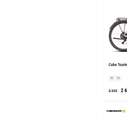
Cube Tourin
45
53
2 6
3 359