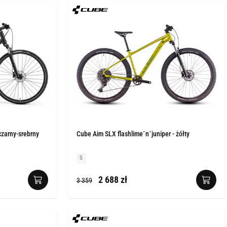
zarny-srebrny
Cube Aim SLX flashlime´n´juniper - żółty
S
2 688 zł
3 359