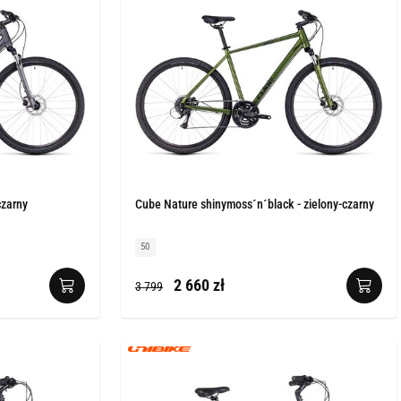
czarny
Cube Nature shinymoss´n´black - zielony-czarny
50
2 660 zł
3 799