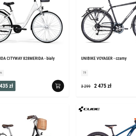
DA CITYWAY 828MERIDA - biały
UNIBIKE VOYAGER - czarny
cm
19
435 zł
2 475 zł
3 299