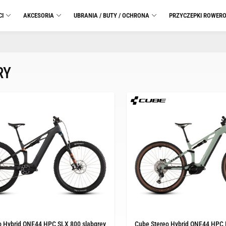
CI
AKCESORIA
UBRANIA / BUTY / OCHRONA
PRZYCZEPKI ROWER
RY
o Hybrid ONE44 HPC SLX 800 slabgrey
Cube Stereo Hybrid ONE44 HPC