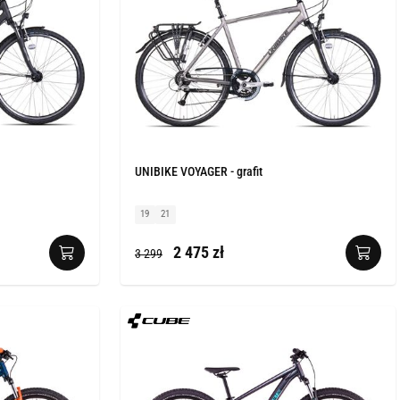
UNIBIKE VOYAGER - grafit
19
21
2 475 zł
3 299