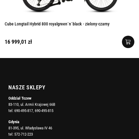
Cube Longtail Hybrid 800 royalgreen´n´black - zielony-czarny
16 999,01 zł
NASZE SKLEPY
Oddział Tczew
83-110, ul. Armii Krajowej 66B
tel:
690-495-817
,
690-495-815
Gdynia
81-395, ul. Władysława IV 46
tel:
572-712-223