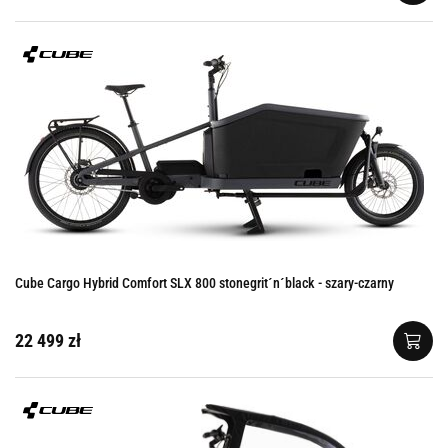
Cube Cargo Hybrid Comfort SLX 800 stonegrit´n´black - szary-czarny
22 499 zł