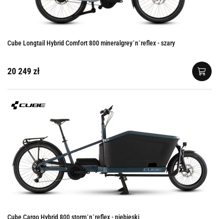
Cube Longtail Hybrid Comfort 800 mineralgrey´n´reflex - szary
20 249 zł
Cube Cargo Hybrid 800 storm´n´reflex - niebieski