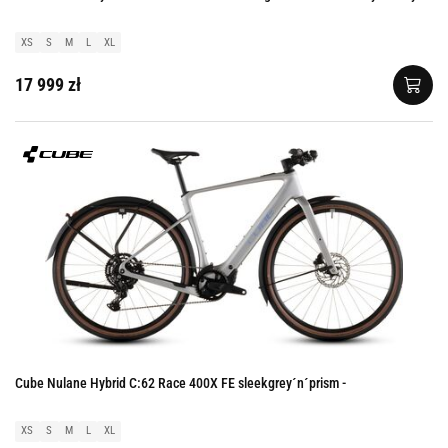
XS
S
M
L
XL
17 999 zł
Cube Nulane Hybrid C:62 Race 400X FE sleekgrey´n´prism -
XS
S
M
L
XL