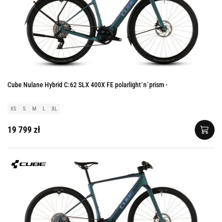
Cube Nulane Hybrid C:62 SLX 400X FE polarlight´n´prism -
XS
S
M
L
XL
19 799 zł