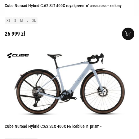
Cube Nuroad Hybrid C:62 SLT 400X royalgreen´n´crisscross - zielony
XS
S
M
L
XL
26 999 zł
Cube Nuroad Hybrid C:62 SLX 400X FE iceblue´n´prism -