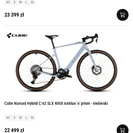
XS
S
M
L
XL
23 399 zł
Cube Nuroad Hybrid C:62 SLX 400X iceblue´n´prism - niebieski
XS
S
M
L
XL
22 499 zł