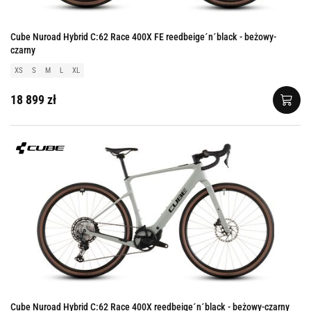
Cube Nuroad Hybrid C:62 Race 400X FE reedbeige´n´black - beżowy-
czarny
XS
S
M
L
XL
18 899 zł
Cube Nuroad Hybrid C:62 Race 400X reedbeige´n´black - beżowy-czarny