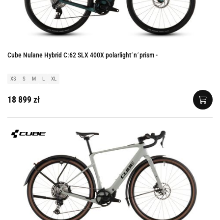
Cube Nulane Hybrid C:62 SLX 400X polarlight´n´prism -
XS
S
M
L
XL
18 899 zł