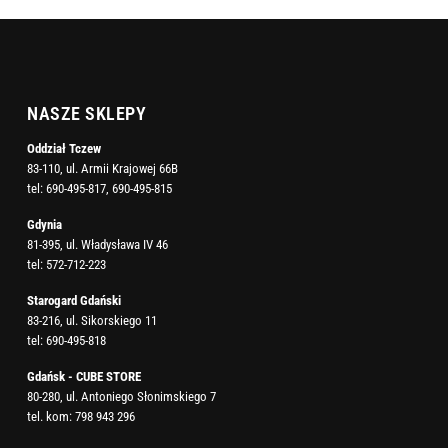
NASZE SKLEPY
Oddział Tczew
83-110, ul. Armii Krajowej 66B
tel:
690-495-817
,
690-495-815
Gdynia
81-395, ul. Władysława IV 46
tel:
572-712-223
Starogard Gdański
83-216, ul. Sikorskiego 11
tel:
690-495-818
Gdańsk - CUBE STORE
80-280, ul. Antoniego Słonimskiego 7
tel. kom:
798 943 296