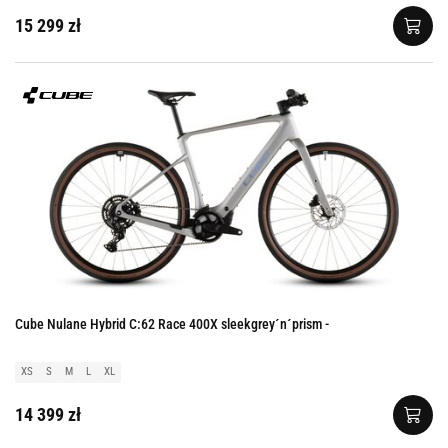
15 299 zł
Cube Nulane Hybrid C:62 Race 400X sleekgrey´n´prism -
XS
S
M
L
XL
14 399 zł