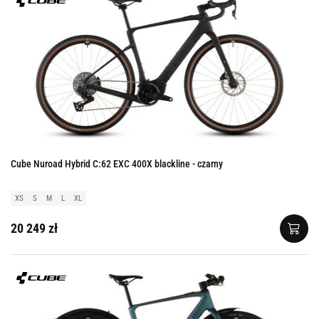
Cube Nuroad Hybrid C:62 EXC 400X blackline - czarny
XS
S
M
L
XL
20 249 zł