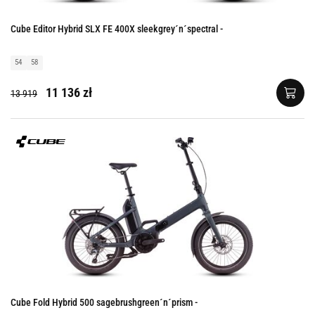
Cube Editor Hybrid SLX FE 400X sleekgrey´n´spectral -
54
58
11 136 zł
13 919
Cube Fold Hybrid 500 sagebrushgreen´n´prism -