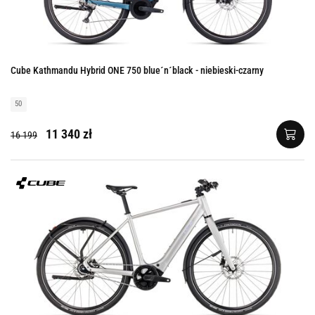
Cube Kathmandu Hybrid ONE 750 blue´n´black - niebieski-czarny
50
11 340 zł
16 199