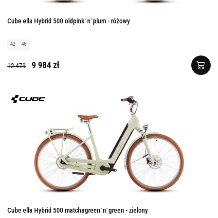
Cube ella Hybrid 500 oldpink´n´plum - różowy
42
46
9 984 zł
12 479
Cube ella Hybrid 500 matchagreen´n´green - zielony