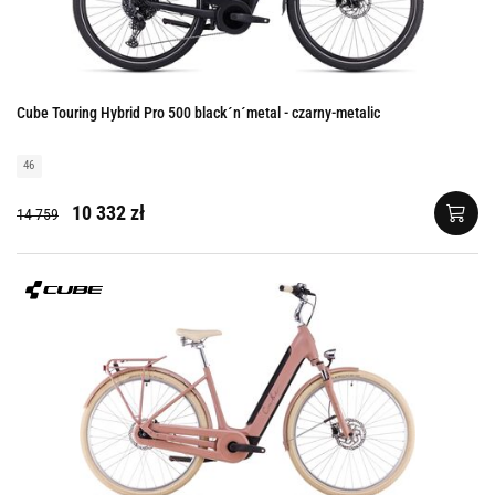
Cube Touring Hybrid Pro 500 black´n´metal - czarny-metalic
46
10 332 zł
14 759