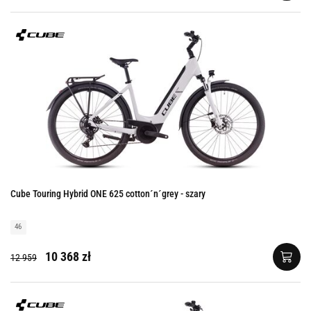
Cube Touring Hybrid ONE 625 cotton´n´grey - szary
46
10 368 zł
12 959