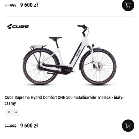
9 600 zł
11 999
Cube Supreme Hybrid Comfort ONE 500 metallicwhite´n´black - biały-
czarny
50
54
9 600 zł
11 999