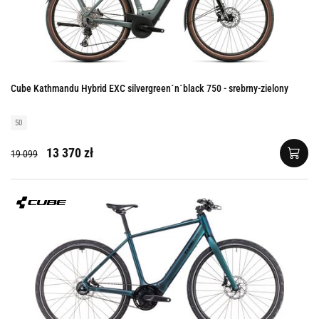
Cube Kathmandu Hybrid EXC silvergreen´n´black 750 - srebrny-zielony
50
13 370 zł
19 099