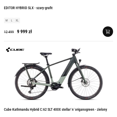
EDITOR HYBRID SLX - szary-grafit
M
L
XL
9 999 zł
12 499
Cube Kathmandu Hybrid C:62 SLT 400X stellar´n´origanogreen - zielony