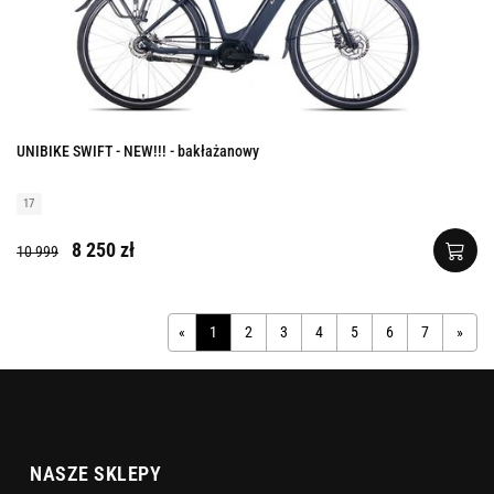
UNIBIKE SWIFT - NEW!!! - bakłażanowy
17
8 250 zł
10 999
«
1
2
3
4
5
6
7
»
NASZE SKLEPY