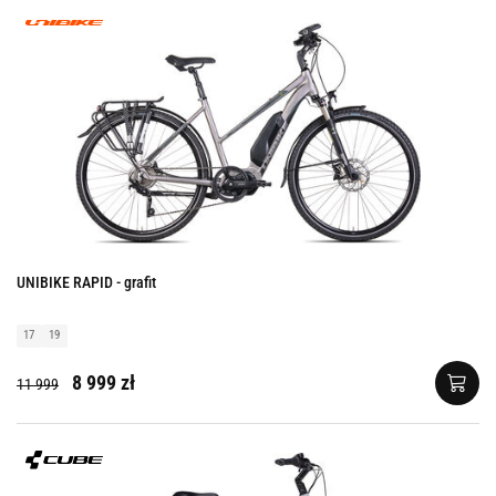
UNIBIKE RAPID - grafit
17
19
8 999 zł
11 999