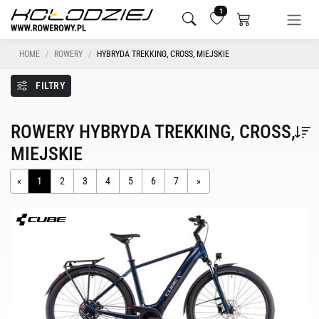
1
HOME
ROWERY
HYBRYDA TREKKING, CROSS, MIEJSKIE
FILTRY
ROWERY HYBRYDA TREKKING, CROSS,
MIEJSKIE
«
1
2
3
4
5
6
7
»