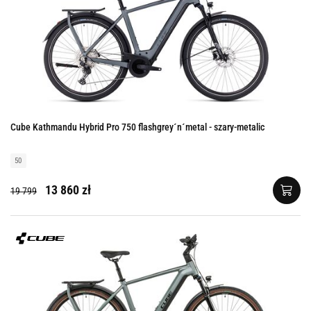
Cube Kathmandu Hybrid Pro 750 flashgrey´n´metal - szary-metalic
50
13 860 zł
19 799