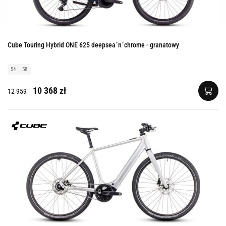
Cube Touring Hybrid ONE 625 deepsea´n´chrome - granatowy
54
58
10 368 zł
12 959