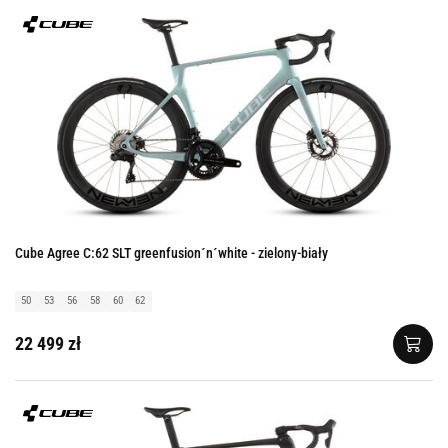
Cube Agree C:62 SLT greenfusion´n´white - zielony-biały
50
53
56
58
60
62
22 499 zł