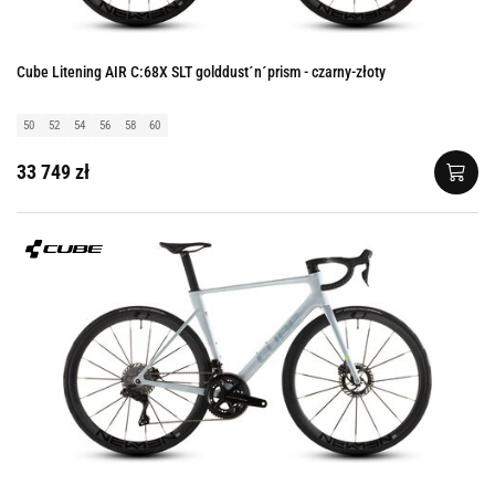
Cube Litening AIR C:68X SLT golddust´n´prism - czarny-złoty
50
52
54
56
58
60
33 749 zł