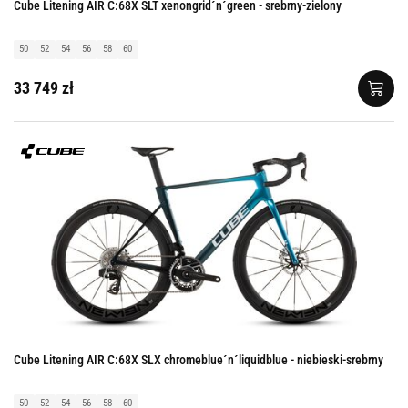
Cube Litening AIR C:68X SLT xenongrid´n´green - srebrny-zielony
50
52
54
56
58
60
33 749 zł
Cube Litening AIR C:68X SLX chromeblue´n´liquidblue - niebieski-srebrny
50
52
54
56
58
60