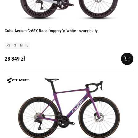
Cube Aerium C:68X Race foggrey´n´white - szary-biały
XS
S
M
L
28 349 zł