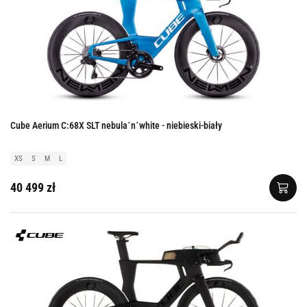
Cube Aerium C:68X SLT nebula´n´white - niebieski-biały
XS
S
M
L
40 499 zł