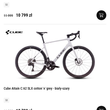
50
10 799 zł
11 999
Cube Attain C:62 SLX cotton´n´grey - biały-szary
58