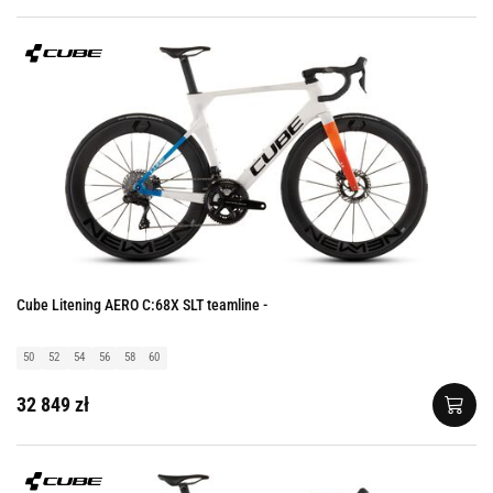
Cube Litening AERO C:68X SLT teamline -
50
52
54
56
58
60
32 849 zł