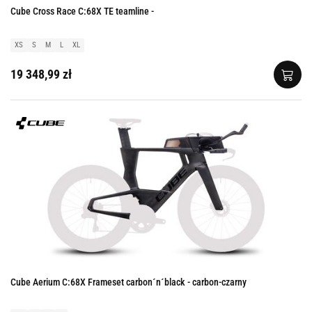
Cube Cross Race C:68X TE teamline -
XS
S
M
L
XL
19 348,99 zł
Cube Aerium C:68X Frameset carbon´n´black - carbon-czarny