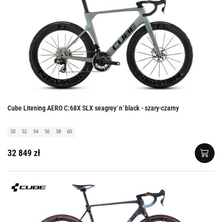
Cube Litening AERO C:68X SLX seagrey´n´black - szary-czarny
50
52
54
56
58
60
32 849 zł