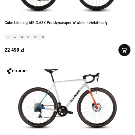
Cube Litening AIR C:68X Pro skyscraper´n´white - błękit-biały
50
52
54
56
58
60
22 499 zł