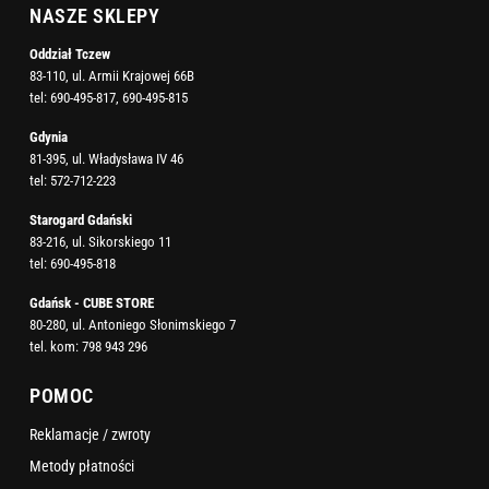
NASZE SKLEPY
Oddział Tczew
83-110, ul. Armii Krajowej 66B
tel:
690-495-817
,
690-495-815
Gdynia
81-395, ul. Władysława IV 46
tel:
572-712-223
Starogard Gdański
83-216, ul. Sikorskiego 11
tel:
690-495-818
Gdańsk - CUBE STORE
80-280, ul. Antoniego Słonimskiego 7
tel. kom:
798 943 296
POMOC
Reklamacje / zwroty
Metody płatności