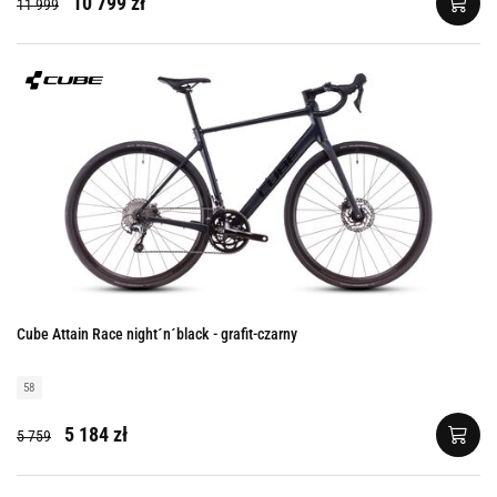
10 799 zł
11 999
Cube Attain Race night´n´black - grafit-czarny
58
5 184 zł
5 759