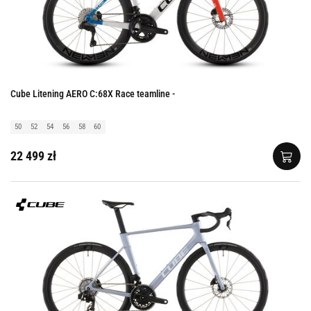
Cube Litening AERO C:68X Race teamline -
50
52
54
56
58
60
22 499 zł