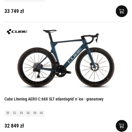
33 749 zł
Cube Litening AERO C:68X SLT atlantisgrid´n´ice - granatowy
50
52
54
56
58
60
32 849 zł