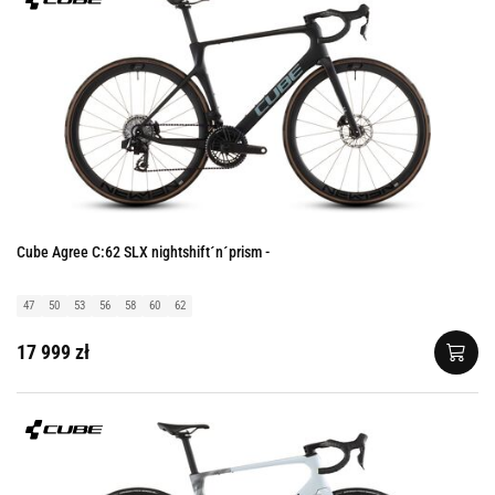
Cube Agree C:62 SLX nightshift´n´prism -
47
50
53
56
58
60
62
17 999 zł