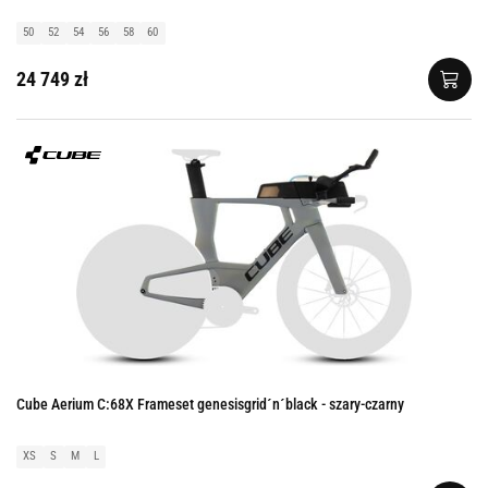
50
52
54
56
58
60
24 749 zł
Cube Aerium C:68X Frameset genesisgrid´n´black - szary-czarny
XS
S
M
L