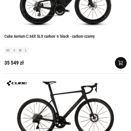
Cube Aerium C:68X SLX carbon´n´black - carbon-czarny
XS
S
M
L
35 549 zł