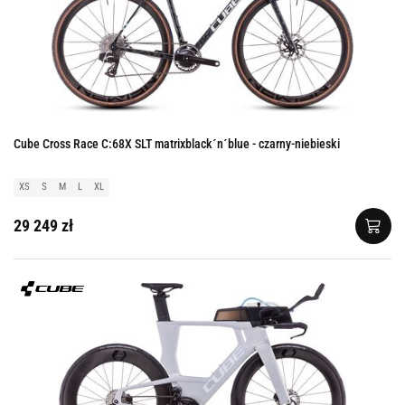
Cube Cross Race C:68X SLT matrixblack´n´blue - czarny-niebieski
XS
S
M
L
XL
29 249 zł