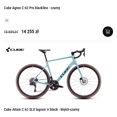
Cube Agree C:62 Pro blackline - czarny
60
14 255 zł
15 839,01
Cube Attain C:62 SLX lagoon´n´black - błękit-czarny