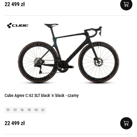
22 499 zł
Cube Agree C:62 SLT black´n´black - czarny
50
53
56
58
60
62
22 499 zł