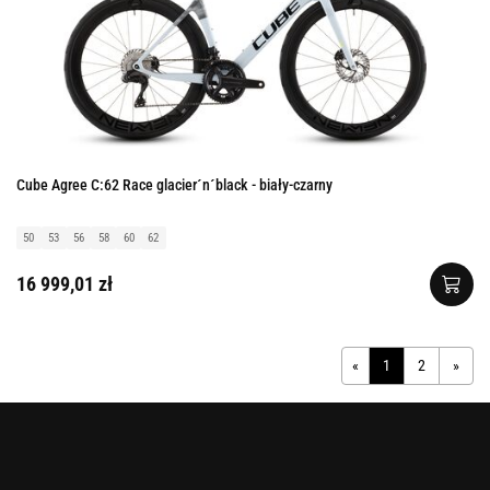
Cube Agree C:62 Race glacier´n´black - biały-czarny
50
53
56
58
60
62
16 999,01 zł
«
1
2
»