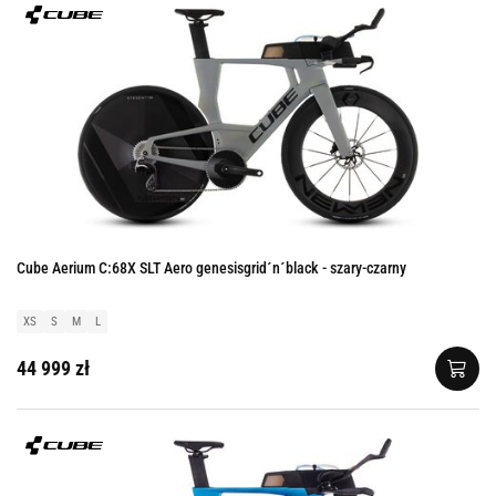
Cube Aerium C:68X SLT Aero genesisgrid´n´black - szary-czarny
XS
S
M
L
44 999 zł