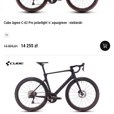
Cube Agree C:62 Pro polarlight´n´aquagreen - niebieski
56
14 255 zł
15 839,01