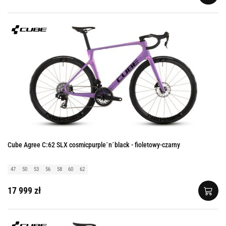
Cube Agree C:62 SLX cosmicpurple´n´black - fioletowy-czarny
47
50
53
56
58
60
62
17 999 zł