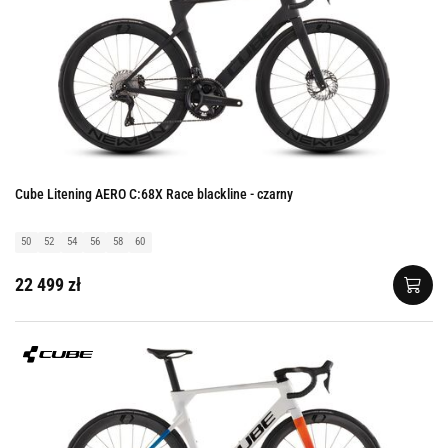
Cube Litening AERO C:68X Race blackline - czarny
50
52
54
56
58
60
22 499 zł