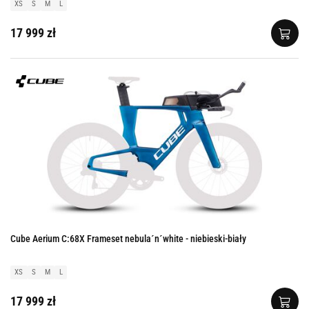
XS
S
M
L
17 999 zł
Cube Aerium C:68X Frameset nebula´n´white - niebieski-biały
XS
S
M
L
17 999 zł