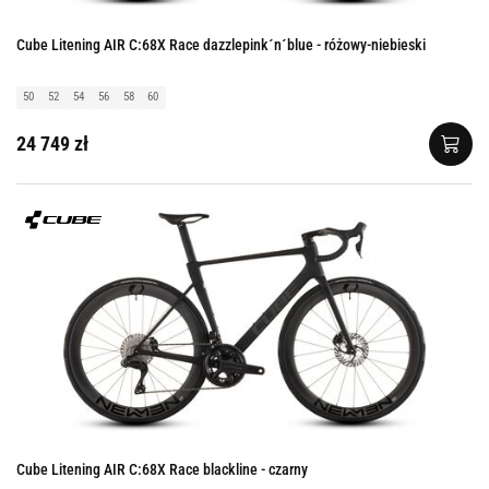
Cube Litening AIR C:68X Race dazzlepink´n´blue - różowy-niebieski
50
52
54
56
58
60
24 749 zł
Cube Litening AIR C:68X Race blackline - czarny