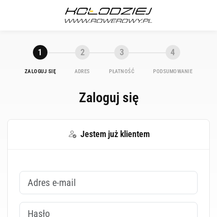
1
2
3
4
ZALOGUJ SIĘ
ADRES
PŁATNOŚĆ
PODSUMOWANIE
Zaloguj się
Jestem już klientem