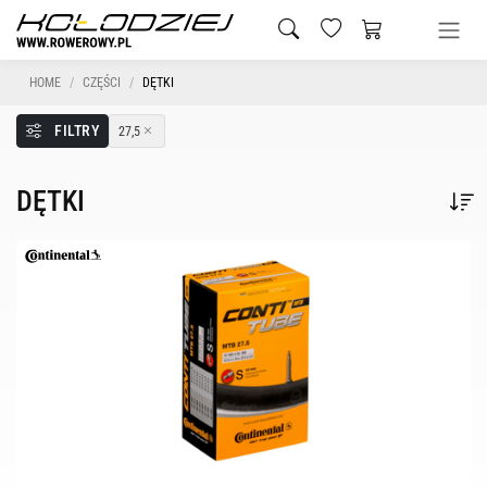
HOME
CZĘŚCI
DĘTKI
FILTRY
27,5
DĘTKI