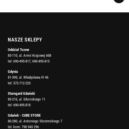
NASZE SKLEPY
Oddział Tczew
83-110, ul. Armii Krajowej 66B
tel:
690-495-817
,
690-495-815
Gdynia
81-395, ul. Władysława IV 46
tel:
572-712-223
Starogard Gdański
83-216, ul. Sikorskiego 11
tel:
690-495-818
Gdańsk - CUBE STORE
80-280, ul. Antoniego Słonimskiego 7
tel. kom:
798 943 296