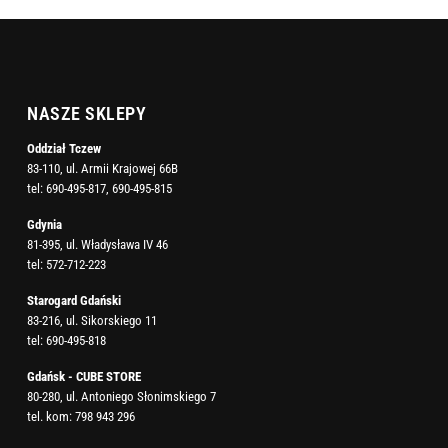
NASZE SKLEPY
Oddział Tczew
83-110, ul. Armii Krajowej 66B
tel:
690-495-817
,
690-495-815
Gdynia
81-395, ul. Władysława IV 46
tel:
572-712-223
Starogard Gdański
83-216, ul. Sikorskiego 11
tel:
690-495-818
Gdańsk - CUBE STORE
80-280, ul. Antoniego Słonimskiego 7
tel. kom:
798 943 296