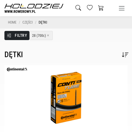
HOME
CZĘŚCI
DĘTKI
FILTRY
28 (700c)
DĘTKI