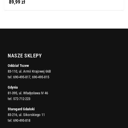
89,99 zł
NASZE SKLEPY
Oddział Tczew
83-110, ul. Armii Krajowej 66B
tel:
690-495-817
,
690-495-815
Gdynia
81-395, ul. Władysława IV 46
tel:
572-712-223
Starogard Gdański
83-216, ul. Sikorskiego 11
tel:
690-495-818