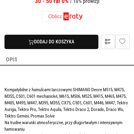
30 - 50 rat 0%
/ 10% prowizji
DODAJ DO KOSZYKA
OPIS
Kompatybilne z hamulcami tarczowymi SHIMANO Deore M515, M475,
M355, C501, C601 mechanické, M615, M506, M525, M415, M465, M475,
M485, M495, M447, M395, M355, CX75, C501, C601, M446, M447, Tektro
Auriga, Tektro Pro, Tektro Aquila, Tektro Draco 2, Dorado, Draco Ws,
Tektro Gemini, Promax Solve
Na trudne warunki atmosferyczne, przy długortwałym i intensywnym
hamowaniu