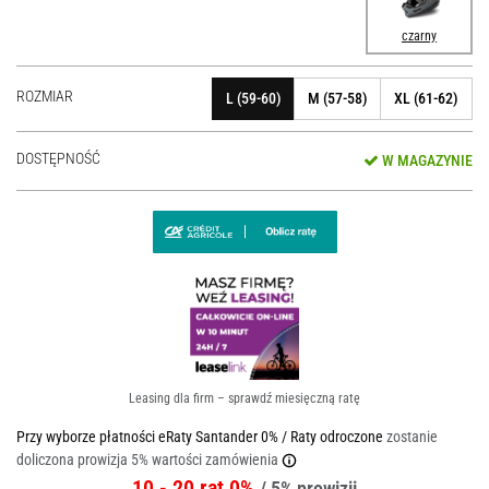
czarny
ROZMIAR
L (59-60)
M (57-58)
XL (61-62)
DOSTĘPNOŚĆ
W MAGAZYNIE
Leasing dla firm – sprawdź miesięczną ratę
Przy wyborze płatności eRaty Santander 0% / Raty odroczone
zostanie
doliczona prowizja 5% wartości zamówienia
10 - 20 rat 0%
/ 5% prowizji