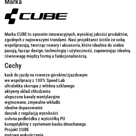
Marka
Marka CUBE to synonim innowacyjnych, wysokiej jakości produktów,
zgodnych z najnowszymi trendami. Nasi projektanci ściśle ze sobą
współpracują, tworząc rowery i akcesoria, które idealnie do siebie
pasują, łącząc design, technologię i użyteczność, zapewniając idealną
równowagę między formą a funkcjonalnością.
Cechy
kask do jazdy na rowerze górskim/zjazdowym
we współpracy z 100% Speed ​​Lab
ultralekka skorupa z włókna szklanego
aktywny układ chłodzenia
ulepszone kanały wentylacyjne
wyjmowane, zmywalne wkładki
idealne dopasowanie
daszek z regulacją wysokości
osłona podbródka z wyściółką PU
kompatybilny z systemem kasku dmuchanego
Projekt CUBE
matowe wykończenie