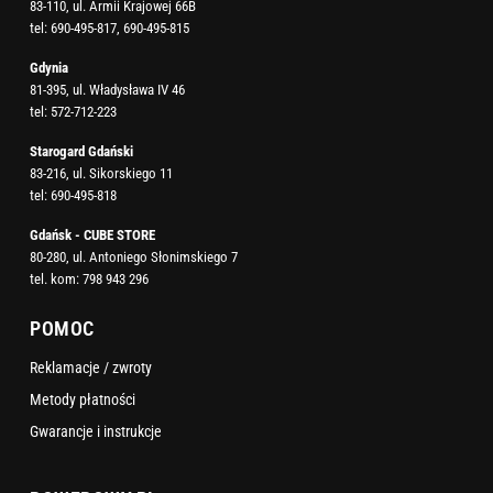
83-110, ul. Armii Krajowej 66B
tel:
690-495-817
,
690-495-815
Gdynia
81-395, ul. Władysława IV 46
tel:
572-712-223
Starogard Gdański
83-216, ul. Sikorskiego 11
tel:
690-495-818
Gdańsk - CUBE STORE
80-280, ul. Antoniego Słonimskiego 7
tel. kom:
798 943 296
POMOC
Reklamacje / zwroty
Metody płatności
Gwarancje i instrukcje