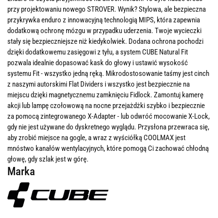
przy projektowaniu nowego STROVER. Wynik? Stylowa, ale bezpieczna
przykrywka enduro z innowacyjną technologią MIPS, która zapewnia
dodatkową ochronę mózgu w przypadku uderzenia. Twoje wycieczki
stały się bezpieczniejsze niż kiedykolwiek. Dodana ochrona pochodzi
dzięki dodatkowemu zasięgowi z tyłu, a system CUBE Natural Fit
pozwala idealnie dopasować kask do głowy i ustawić wysokość
systemu Fit - wszystko jedną ręką. Mikrodostosowanie taśmy jest cinch
z naszymi autorskimi Flat Dividers i wszystko jest bezpiecznie na
miejscu dzięki magnetycznemu zamknięciu Fidlock. Zamontuj kamerę
akcji lub lampę czołowową na nocne przejażdżki szybko i bezpiecznie
za pomocą zintegrowanego X-Adapter - lub odwróć mocowanie X-Lock,
gdy nie jest używane do dyskretnego wyglądu. Przysłona przewraca się,
aby zrobić miejsce na gogle, a wraz z wyściółką COOLMAX jest
mnóstwo kanałów wentylacyjnych, które pomogą Ci zachować chłodną
głowę, gdy szlak jest w górę.
Marka