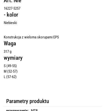
Art. Nie
16227-5257
- kolor
Niebieski
Konstrukcja z wieloma skorupami EPS
Waga
317 g
wymiary
S (49-55)
M (52-57)
L (57-62)
Parametry produktu
przeznaczenie:
MTB