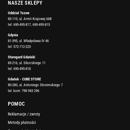
NASZE SKLEPY
Oddział Tczew
83-110, ul. Armii Krajowej 66B
tel:
690-495-817
,
690-495-815
Gdynia
81-395, ul. Władysława IV 46
tel:
572-712-223
Starogard Gdański
83-216, ul. Sikorskiego 11
tel:
690-495-818
Gdańsk - CUBE STORE
80-280, ul. Antoniego Słonimskiego 7
tel. kom:
798 943 296
POMOC
Reklamacje / zwroty
Metody płatności