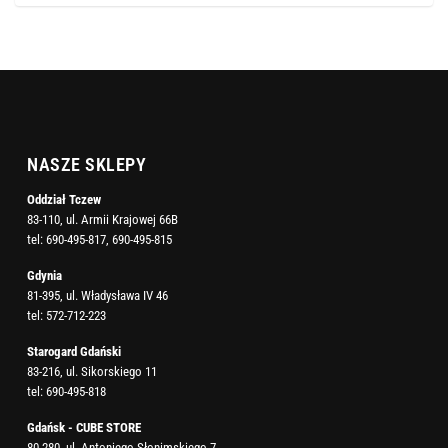
NASZE SKLEPY
Oddział Tczew
83-110, ul. Armii Krajowej 66B
tel:
690-495-817
,
690-495-815
Gdynia
81-395, ul. Władysława IV 46
tel:
572-712-223
Starogard Gdański
83-216, ul. Sikorskiego 11
tel:
690-495-818
Gdańsk - CUBE STORE
80-280, ul. Antoniego Słonimskiego 7