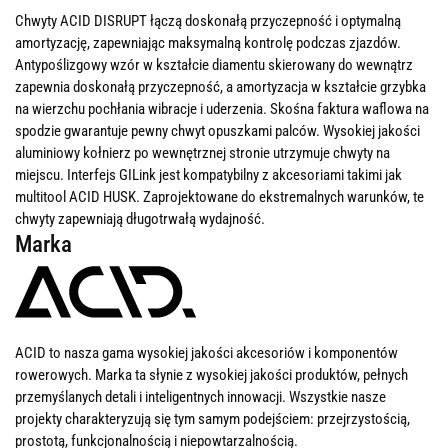
Chwyty ACID DISRUPT łączą doskonałą przyczepność i optymalną
amortyzację, zapewniając maksymalną kontrolę podczas zjazdów.
Antypoślizgowy wzór w kształcie diamentu skierowany do wewnątrz
zapewnia doskonałą przyczepność, a amortyzacja w kształcie grzybka
na wierzchu pochłania wibracje i uderzenia. Skośna faktura waflowa na
spodzie gwarantuje pewny chwyt opuszkami palców. Wysokiej jakości
aluminiowy kołnierz po wewnętrznej stronie utrzymuje chwyty na
miejscu. Interfejs GILink jest kompatybilny z akcesoriami takimi jak
multitool ACID HUSK. Zaprojektowane do ekstremalnych warunków, te
chwyty zapewniają długotrwałą wydajność.
Marka
ACID to nasza gama wysokiej jakości akcesoriów i komponentów
rowerowych. Marka ta słynie z wysokiej jakości produktów, pełnych
przemyślanych detali i inteligentnych innowacji. Wszystkie nasze
projekty charakteryzują się tym samym podejściem: przejrzystością,
prostotą, funkcjonalnością i niepowtarzalnością.