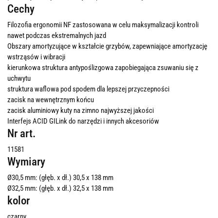
Cechy
Filozofia ergonomii NF zastosowana w celu maksymalizacji kontroli
nawet podczas ekstremalnych jazd
Obszary amortyzujące w kształcie grzybów, zapewniające amortyzację
wstrząsów i wibracji
kierunkowa struktura antypoślizgowa zapobiegająca zsuwaniu się z
uchwytu
struktura waflowa pod spodem dla lepszej przyczepności
zacisk na wewnętrznym końcu
zacisk aluminiowy kuty na zimno najwyższej jakości
Interfejs ACID GILink do narzędzi i innych akcesoriów
Nr art.
11581
Wymiary
Ø30,5 mm: (głęb. x dł.) 30,5 x 138 mm
Ø32,5 mm: (głęb. x dł.) 32,5 x 138 mm
kolor
czarny