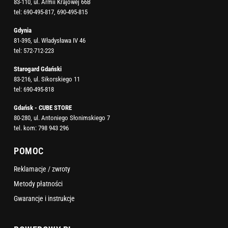
83-110, ul. Armii Krajowej 66B
tel:
690-495-817
,
690-495-815
Gdynia
81-395, ul. Władysława IV 46
tel:
572-712-223
Starogard Gdański
83-216, ul. Sikorskiego 11
tel:
690-495-818
Gdańsk - CUBE STORE
80-280, ul. Antoniego Słonimskiego 7
tel. kom:
798 943 296
POMOC
Reklamacje / zwroty
Metody płatności
Gwarancje i instrukcje