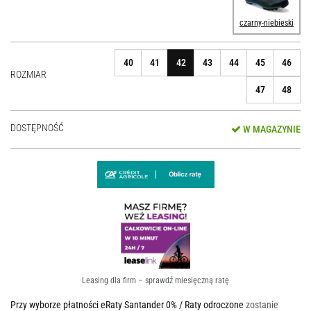
czarny-niebieski
40
41
42
43
44
45
46
ROZMIAR
47
48
DOSTĘPNOŚĆ
W MAGAZYNIE
Leasing dla firm – sprawdź miesięczną ratę
Przy wyborze płatności eRaty Santander 0% / Raty odroczone
zostanie