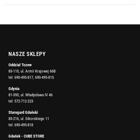
NASZE SKLEPY
Oddział Tczew
83-110, ul. Armii Krajowej 66B
tel:
690-495-817
,
690-495-815
Gdynia
81-395, ul. Władysława IV 46
tel:
572-712-223
Starogard Gdański
83-216, ul. Sikorskiego 11
tel:
690-495-818
Gdańsk - CUBE STORE