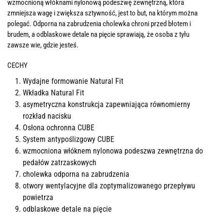
wzmocnioną włóknami nylonową podeszwę zewnętrzną, która
zmniejsza wagę i zwiększa sztywność, jest to but, na którym można
polegać. Odporna na zabrudzenia cholewka chroni przed błotem i
brudem, a odblaskowe detale na pięcie sprawiają, że osoba z tyłu
zawsze wie, gdzie jesteś.
CECHY
Wydajne formowanie Natural Fit
Wkładka Natural Fit
asymetryczna konstrukcja zapewniająca równomierny
rozkład nacisku
Osłona ochronna CUBE
System antypoślizgowy CUBE
wzmocniona włóknem nylonowa podeszwa zewnętrzna do
pedałów zatrzaskowych
cholewka odporna na zabrudzenia
otwory wentylacyjne dla zoptymalizowanego przepływu
powietrza
odblaskowe detale na pięcie