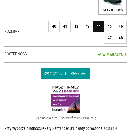
czarny-niebieski
40
41
42
43
44
45
46
ROZMIAR
47
48
DOSTĘPNOŚĆ
W MAGAZYNIE
Leasing dla firm – sprawdź miesięczną ratę
Przy wyborze płatności eRaty Santander 0% / Raty odroczone
zostanie