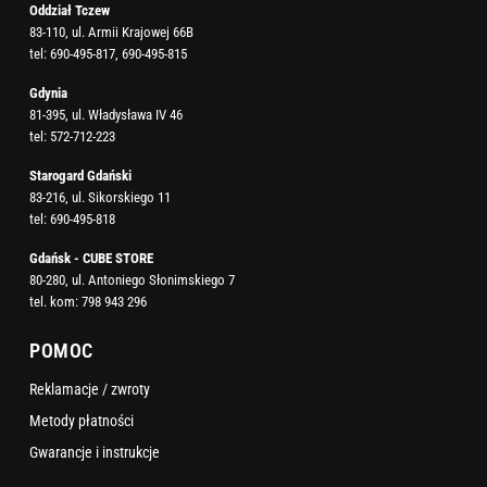
Oddział Tczew
83-110, ul. Armii Krajowej 66B
tel:
690-495-817
,
690-495-815
Gdynia
81-395, ul. Władysława IV 46
tel:
572-712-223
Starogard Gdański
83-216, ul. Sikorskiego 11
tel:
690-495-818
Gdańsk - CUBE STORE
80-280, ul. Antoniego Słonimskiego 7
tel. kom:
798 943 296
POMOC
Reklamacje / zwroty
Metody płatności
Gwarancje i instrukcje