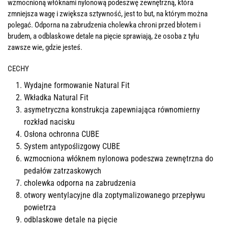
wzmocnioną włóknami nylonową podeszwę zewnętrzną, która
zmniejsza wagę i zwiększa sztywność, jest to but, na którym można
polegać. Odporna na zabrudzenia cholewka chroni przed błotem i
brudem, a odblaskowe detale na pięcie sprawiają, że osoba z tyłu
zawsze wie, gdzie jesteś.
CECHY
Wydajne formowanie Natural Fit
Wkładka Natural Fit
asymetryczna konstrukcja zapewniająca równomierny
rozkład nacisku
Osłona ochronna CUBE
System antypoślizgowy CUBE
wzmocniona włóknem nylonowa podeszwa zewnętrzna do
pedałów zatrzaskowych
cholewka odporna na zabrudzenia
otwory wentylacyjne dla zoptymalizowanego przepływu
powietrza
odblaskowe detale na pięcie