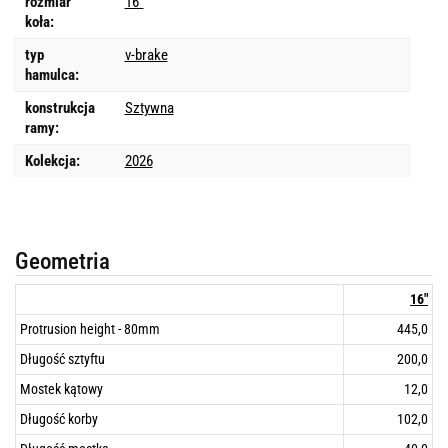
rozmiar
16"
koła:
typ
v-brake
hamulca:
konstrukcja
Sztywna
ramy:
Kolekcja:
2026
Geometria
16"
Protrusion height - 80mm
445,0
Długość sztyftu
200,0
Mostek kątowy
12,0
Długość korby
102,0