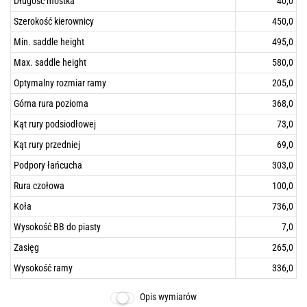
Długość mostka
40,0
Szerokość kierownicy
450,0
Min. saddle height
495,0
Max. saddle height
580,0
Optymalny rozmiar ramy
205,0
Górna rura pozioma
368,0
Kąt rury podsiodłowej
73,0
Kąt rury przedniej
69,0
Podpory łańcucha
303,0
Rura czołowa
100,0
Koła
736,0
Wysokość BB do piasty
7,0
Zasięg
265,0
Wysokość ramy
336,0
Opis wymiarów