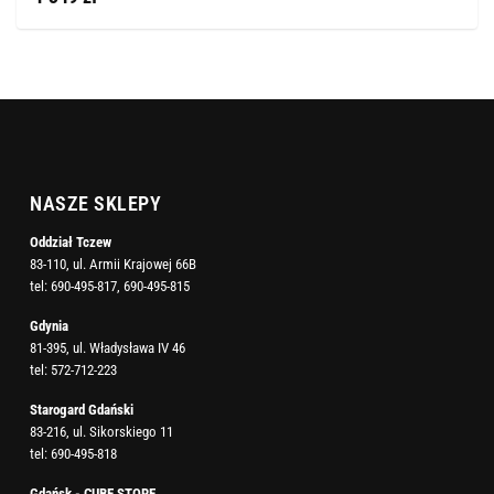
NASZE SKLEPY
Oddział Tczew
83-110, ul. Armii Krajowej 66B
tel:
690-495-817
,
690-495-815
Gdynia
81-395, ul. Władysława IV 46
tel:
572-712-223
Starogard Gdański
83-216, ul. Sikorskiego 11
tel:
690-495-818
Gdańsk - CUBE STORE