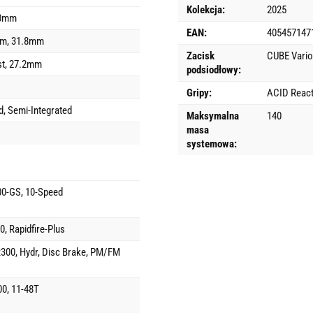
Kolekcja:
2025
80mm
EAN:
405457147
em, 31.8mm
Zacisk
CUBE Vario
t, 27.2mm
podsiodłowy:
Gripy:
ACID Reac
, Semi-Integrated
Maksymalna
140
masa
systemowa:
0-GS, 10-Speed
, Rapidfire-Plus
00, Hydr, Disc Brake, PM/FM
0, 11-48T