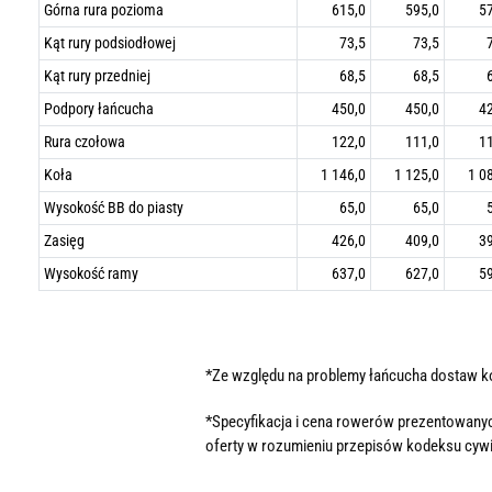
Górna rura pozioma
615,0
595,0
5
Kąt rury podsiodłowej
73,5
73,5
Kąt rury przedniej
68,5
68,5
Podpory łańcucha
450,0
450,0
4
Rura czołowa
122,0
111,0
1
Koła
1 146,0
1 125,0
1 0
Wysokość BB do piasty
65,0
65,0
Zasięg
426,0
409,0
3
Wysokość ramy
637,0
627,0
5
*Ze względu na problemy łańcucha dostaw 
*Specyfikacja i cena rowerów prezentowanyc
oferty w rozumieniu przepisów kodeksu cywi