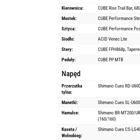
Kierownica:
CUBE Rise Trail Bar, 6
Mostek:
CUBE Performance St
Sztyca:
CUBE Performance Pos
Siodło:
ACID Venec Lite
Stery:
CUBE FPH868p, Tapered
Pedały:
CUBE PP MTB
Napęd
Przerzutka
Shimano Cues RD-U600
tylna:
Manetki:
Shimano Cues SL-U6000
Hamulce:
Shimano BR-MT200/UR3
(160/160)
Kaseta /
Shimano Cues CS-LG40
Wolnobieg: