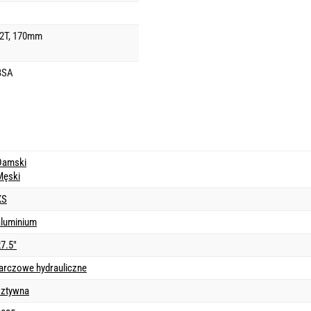
2T, 170mm
BSA
Damski
Męski
XS
aluminium
7.5"
tarczowe hydrauliczne
sztywna