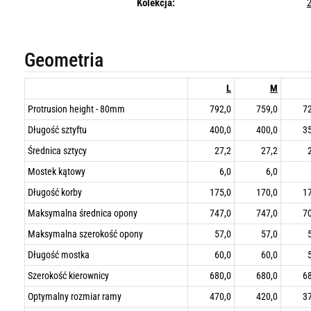
Kolekcja:
Geometria
L
M
Protrusion height - 80mm
792,0
759,0
7
Długość sztyftu
400,0
400,0
3
Średnica sztycy
27,2
27,2
Mostek kątowy
6,0
6,0
Długość korby
175,0
170,0
1
Maksymalna średnica opony
747,0
747,0
7
Maksymalna szerokość opony
57,0
57,0
Długość mostka
60,0
60,0
Szerokość kierownicy
680,0
680,0
6
Optymalny rozmiar ramy
470,0
420,0
3