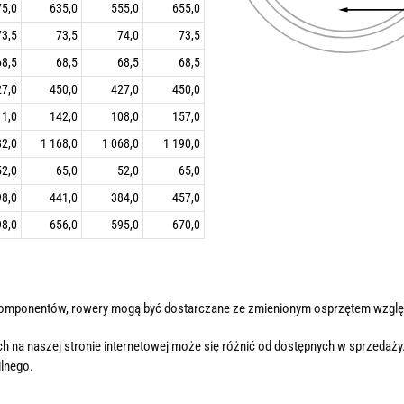
75,0
635,0
555,0
655,0
73,5
73,5
74,0
73,5
68,5
68,5
68,5
68,5
27,0
450,0
427,0
450,0
11,0
142,0
108,0
157,0
82,0
1 168,0
1 068,0
1 190,0
52,0
65,0
52,0
65,0
98,0
441,0
384,0
457,0
98,0
656,0
595,0
670,0
komponentów, rowery mogą być dostarczane ze zmienionym osprzętem wzglę
h na naszej stronie internetowej może się różnić od dostępnych w sprzedaży
lnego.