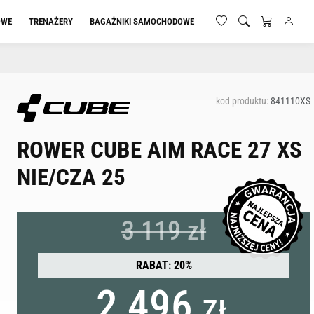
OWE
TRENAŻERY
BAGAŻNIKI SAMOCHODOWE
kod produktu:
841110XS
ROWER CUBE AIM RACE 27 XS
NIE/CZA 25
3 119 zł
RABAT: 20%
2 496
ZŁ