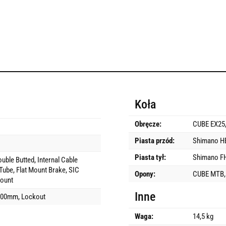
Koła
Obręcze:
CUBE EX25,
Piasta przód:
Shimano HB
Piasta tył:
Shimano FH
uble Butted, Internal Cable
Tube, Flat Mount Brake, SIC
Opony:
CUBE MTB,
ount
Inne
100mm, Lockout
Waga:
14,5 kg