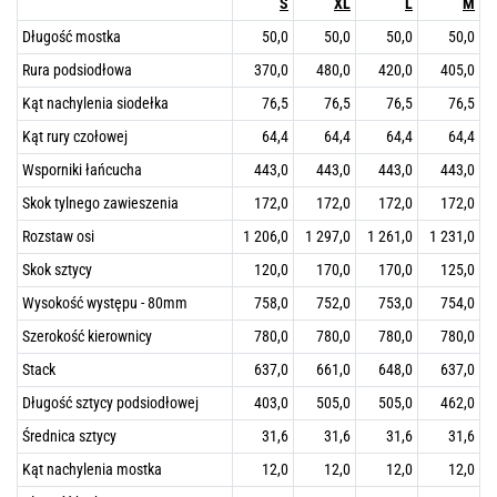
S
XL
L
M
Długość mostka
50,0
50,0
50,0
50,0
Rura podsiodłowa
370,0
480,0
420,0
405,0
Kąt nachylenia siodełka
76,5
76,5
76,5
76,5
Kąt rury czołowej
64,4
64,4
64,4
64,4
Wsporniki łańcucha
443,0
443,0
443,0
443,0
Skok tylnego zawieszenia
172,0
172,0
172,0
172,0
Rozstaw osi
1 206,0
1 297,0
1 261,0
1 231,0
Skok sztycy
120,0
170,0
170,0
125,0
Wysokość występu - 80mm
758,0
752,0
753,0
754,0
Szerokość kierownicy
780,0
780,0
780,0
780,0
Stack
637,0
661,0
648,0
637,0
Długość sztycy podsiodłowej
403,0
505,0
505,0
462,0
Średnica sztycy
31,6
31,6
31,6
31,6
Kąt nachylenia mostka
12,0
12,0
12,0
12,0