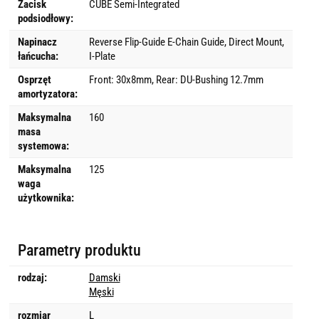
Zacisk
CUBE Semi-Integrated
podsiodłowy:
Napinacz
Reverse Flip-Guide E-Chain Guide, Direct Mount,
łańcucha:
I-Plate
Osprzęt
Front: 30x8mm, Rear: DU-Bushing 12.7mm
amortyzatora:
Maksymalna
160
masa
systemowa:
Maksymalna
125
waga
użytkownika:
Parametry produktu
rodzaj:
Damski
Męski
rozmiar
L