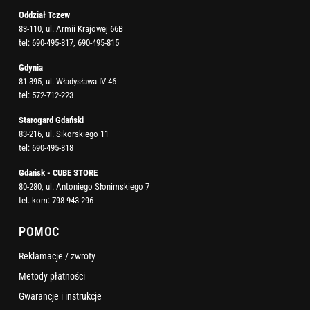
Oddział Tczew
83-110, ul. Armii Krajowej 66B
tel:
690-495-817
,
690-495-815
Gdynia
81-395, ul. Władysława IV 46
tel:
572-712-223
Starogard Gdański
83-216, ul. Sikorskiego 11
tel:
690-495-818
Gdańsk - CUBE STORE
80-280, ul. Antoniego Słonimskiego 7
tel. kom:
798 943 296
POMOC
Reklamacje / zwroty
Metody płatności
Gwarancje i instrukcje