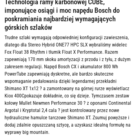
Technologia ramy karbonowej CUBE,
imponujące osiągi i moc napędu Bosch do
poskramiania najbardziej wymagających
górskich szlaków
Trudne szlaki wymagają odpowiedniej konfiguracji zawieszenia,
dlatego dla Stereo Hybrid ONE77 HPC SLX wybraliśmy widelec
Fox Float 38 Rhythm i tłumik Float X Performance. Razem
zapewniają 170 mm skoku amortyzacji z przodu i z tyłu, z dużym
zakresem regulacji. Napęd Bosch CX i akumulator 800 Wh
PowerTube zapewniają dyskretne, ale bardzo skuteczne
wspomaganie pedałowania dzięki legendarnej przekładni
Shimano XT 1x12 ? a zamontowany na górnej rurze wyświetlacz
Kiox 400Cpokazuje dokładnie, co się dzieje. Tymczasem zestaw
kołowy Mullet Newmen Performance 30 ? z oponami Continental
Argotal i Kryptotal 2,4 cala ? jest kontrolowany przez nowe
hydrauliczne hamulce tarczowe Shimano XT. Zsumuj powyższe i
dodaj zdalnie opuszczaną sztycę, a uzyskasz idealną formułę na
wyprawy big mountain.